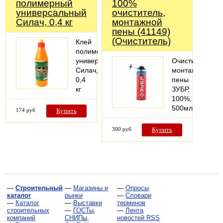
полимерный
100%
универсальный
очиститель,
Силач, 0,4 кг
монтажной
пены (41149)
(Очиститель)
Клей
полимерный
универсальный
Очиститель
Силач,
монтажной
0,4
пены
кг
ЗУБР,
100%,
500мл,
174 руб
Купить
300 руб
Купить
—
Строительный
—
Магазины и
—
Опросы
каталог
рынки
—
Словари
—
Каталог
—
Выставки
терминов
строительных
—
ГОСТы,
—
Лента
компаний
СНИПы,
новостей RSS