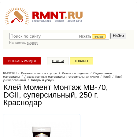
строительство
ремонт
дом и дача
Искать
везде
Например,
кровля
ВЫБРАТЬ РАЗДЕЛ
СТАТЬИ
ТОВАРЫ
КАТАЛОГ КОМПАНИЙ
RMNT.RU
/
Каталог товаров и услуг
/
Ремонт и отделка
/
Отделочные
материалы
/
Лакокрасочные материалы и строительная химия
/
Клей
/
Клей
универсальный
/
Товары и услуги
Клей Момент Монтаж МВ-70,
DGII, суперсильный, 250 г
.
Краснодар