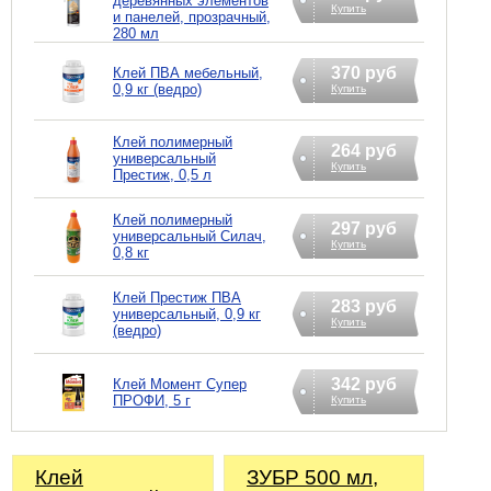
деревянных элементов
Купить
и панелей, прозрачный,
280 мл
370 руб
Клей ПВА мебельный,
0,9 кг (ведро)
Купить
Клей полимерный
264 руб
универсальный
Купить
Престиж, 0,5 л
Клей полимерный
297 руб
универсальный Силач,
Купить
0,8 кг
Клей Престиж ПВА
283 руб
универсальный, 0,9 кг
Купить
(ведро)
342 руб
Клей Момент Супер
ПРОФИ, 5 г
Купить
Клей
ЗУБР 500 мл,