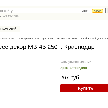
Искать
везде
р,
газонокосилки
ОГ КОМПАНИЙ
е материалы
/
Лакокрасочные материалы и строительная химия
/
Клей
/
Клей универс
сс декор МВ-45 250 г
. Краснодар
Клей универсальный
Арсеналтрейдинг
267 руб.
Купить