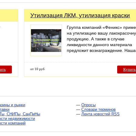
Утилизация ЛКМ, утилизация краски
г
Группа компаний «Феникс» приме
на утилизацию вашу лакокрасочн
продукцию. А также в случае
ликвидности данного материала
предложит вознаграждение. Наш
ить
от 10 руб
Купить
азины и рынки
—
Опросы
тавки
—
Словари терминов
Ты, СНИПы, СанПиНы
—
Лента новостей RSS
ости недвижимости
ости компаний