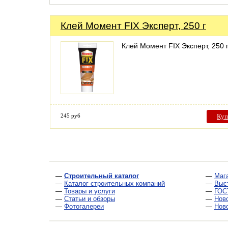
Клей Момент FIX Эксперт, 250 г
Клей Момент FIX Эксперт, 250 
245 руб
Куп
—
Строительный каталог
—
Маг
—
Каталог строительных компаний
—
Выс
—
Товары и услуги
—
ГОС
—
Статьи и обзоры
—
Нов
—
Фотогалереи
—
Нов