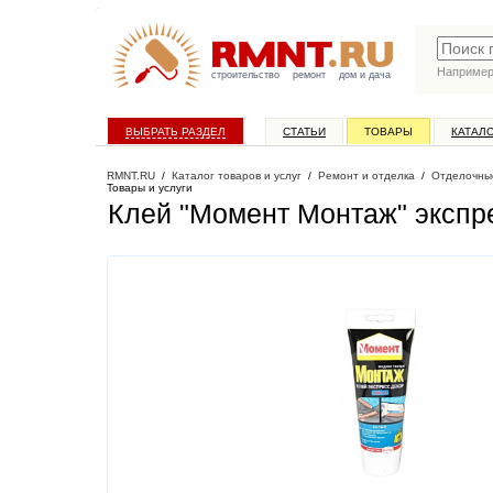
Наприме
строительство
ремонт
дом и дача
ВЫБРАТЬ РАЗДЕЛ
СТАТЬИ
ТОВАРЫ
КАТАЛ
RMNT.RU
/
Каталог товаров и услуг
/
Ремонт и отделка
/
Отделочны
Товары и услуги
Клей "Момент Монтаж" экспре