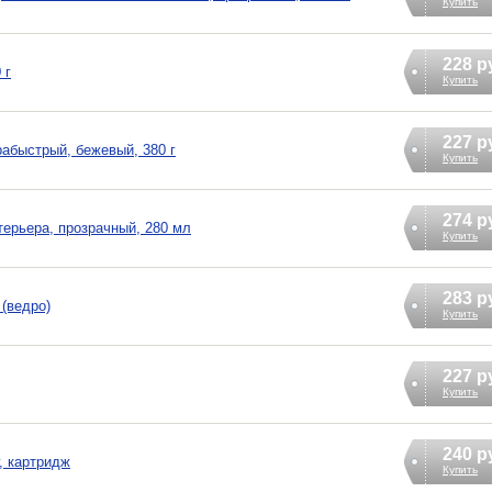
Купить
228 р
 г
Купить
227 р
быстрый, бежевый, 380 г
Купить
274 р
терьера, прозрачный, 280 мл
Купить
283 р
(ведро)
Купить
227 р
Купить
240 р
, картридж
Купить