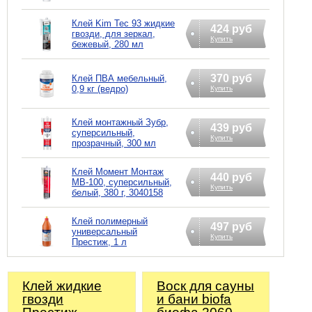
Клей Kim Tec 93 жидкие
424 руб
гвозди, для зеркал,
Купить
бежевый, 280 мл
370 руб
Клей ПВА мебельный,
0,9 кг (ведро)
Купить
Клей монтажный Зубр,
439 руб
суперсильный,
Купить
прозрачный, 300 мл
Клей Момент Монтаж
440 руб
МВ-100, суперсильный,
Купить
белый, 380 г, 3040158
Клей полимерный
497 руб
универсальный
Купить
Престиж, 1 л
Клей жидкие
Воск для сауны
гвозди
и бани biofa