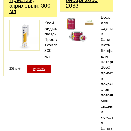
Престиж,
биофа 2060
акриловый, 300
2063
мл
Воск
Клей
для
жидкие
сауны
гвозди
и
Престиж,
бани
акриловый,
biofa
300
биофа
мл
для
натирки
2060
231 руб
Купить
применяется
в
покрытии
стен,
потолков,
мест
сидения
и
лежания
в
банях