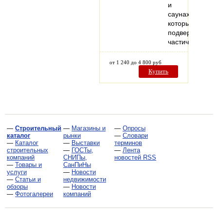
и
саунах,
которые
подвержены
частичному…
от 1 240 до 4 800 руб
Купить
—
Строительный
—
Магазины и
—
Опросы
каталог
рынки
—
Словари
—
Каталог
—
Выставки
терминов
строительных
—
ГОСТы,
—
Лента
компаний
СНИПы,
новостей RSS
—
Товары и
СанПиНы
услуги
—
Новости
—
Статьи и
недвижимости
обзоры
—
Новости
—
Фотогалереи
компаний