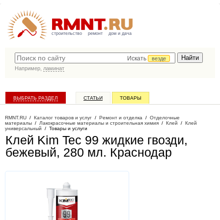
строительство
ремонт
дом и дача
Искать
везде
Например,
ламинат
ВЫБРАТЬ РАЗДЕЛ
СТАТЬИ
ТОВАРЫ
КАТАЛОГ КОМПАНИЙ
RMNT.RU
/
Каталог товаров и услуг
/
Ремонт и отделка
/
Отделочные
материалы
/
Лакокрасочные материалы и строительная химия
/
Клей
/
Клей
универсальный
/
Товары и услуги
Клей Kim Tec 99 жидкие гвозди,
бежевый, 280 мл
. Краснодар