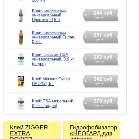
280 мл
Клей полимерный
264 руб
универсальный
Купить
Престиж, 0,5 л
Клей полимерный
297 руб
универсальный Силач,
Купить
0,8 кг
Клей Престиж ПВА
283 руб
универсальный, 0,9 кг
Купить
(ведро)
342 руб
Клей Момент Супер
ПРОФИ, 5 г
Купить
370 руб
Клей ПВА мебельный,
0,9 кг (ведро)
Купить
Клей ZIGGER
Гидрофобизатор
EXTRA
«НЕОГАРД для