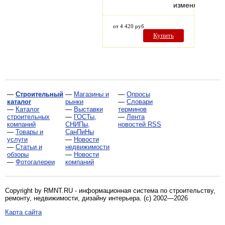
изменяет…
от 4 420 руб
Купить
—
Строительный
—
Магазины и
—
Опросы
каталог
рынки
—
Словари
—
Каталог
—
Выставки
терминов
строительных
—
ГОСТы,
—
Лента
компаний
СНИПы,
новостей RSS
—
Товары и
СанПиНы
услуги
—
Новости
—
Статьи и
недвижимости
обзоры
—
Новости
—
Фотогалереи
компаний
Copyright by RMNT.RU - информационная система по
строительству,
ремонту, недвижимости, дизайну интерьера
. (c) 2002—2026
Карта сайта