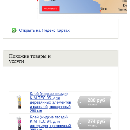
Открыть на Яндекс.Картах
Похожие товары и
услуги
Клей (жидкие гвозди)
KIM TEC 95, для
280 руб
деревянных элементов
Купить
и панелей, прозрачный,
280 мл
Клей (жидкие гвозди)
274 руб
KIM TEC 94, для
интерьера, прозрачный,
Купить