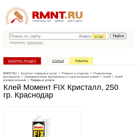
строительство
ремонт
дом и дача
Искать
везде
Например,
триммеры
ВЫБРАТЬ РАЗДЕЛ
СТАТЬИ
ТОВАРЫ
КАТАЛОГ КОМПАНИЙ
RMNT.RU
/
Каталог товаров и услуг
/
Ремонт и отделка
/
Отделочные
материалы
/
Лакокрасочные материалы и строительная химия
/
Клей
/
Клей
универсальный
/
Товары и услуги
Клей Момент FIX Кристалл, 250
гр
. Краснодар