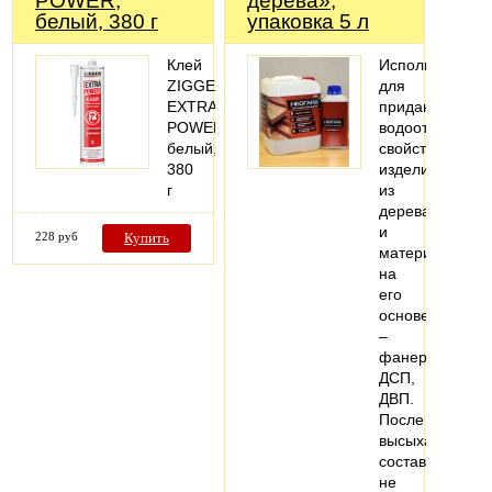
POWER,
дерева»,
белый, 380 г
упаковка 5 л
Клей
Используется
ZIGGER
для
EXTRA
придания
POWER,
водоотталкива
белый,
свойств
380
изделиям
г
из
дерева
и
228 руб
Купить
материалам
на
его
основе
–
фанере,
ДСП,
ДВП.
После
высыхания
состав
не