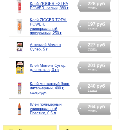
228 руб
Клей ZIGGER EXTRA
POWER, белый, 380 г
Купить
Клей ZIGGER TOTAL
197 руб
POWER,
универсальный,
Купить
прозрачный, 250 г
227 руб
Антиклей Момент
Супер, 5 г
Купить
201 руб
Клей Момент Супер,
для стекла, 3 гр
Купить
Клей монтажный Экон,
240 руб
интерьерный, 400 г,
Купить
картридж
Клей полимерный
264 руб
универсальный
Купить
Престиж, 0,5 л