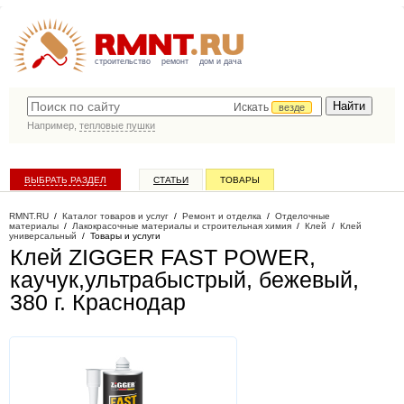
строительство
ремонт
дом и дача
Искать
везде
Например,
тепловые пушки
ВЫБРАТЬ РАЗДЕЛ
СТАТЬИ
ТОВАРЫ
КАТАЛОГ КОМПАНИЙ
RMNT.RU
/
Каталог товаров и услуг
/
Ремонт и отделка
/
Отделочные
материалы
/
Лакокрасочные материалы и строительная химия
/
Клей
/
Клей
универсальный
/
Товары и услуги
Клей ZIGGER FAST POWER,
каучук,ультрабыстрый, бежевый,
380 г
. Краснодар