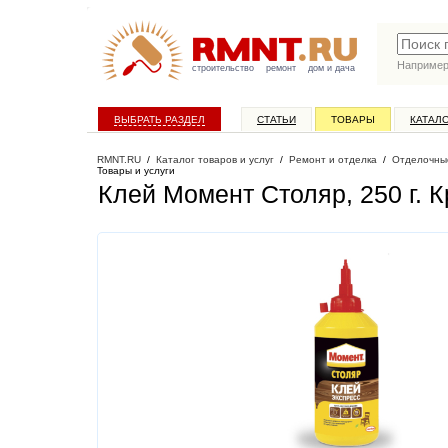
Наприме
строительство
ремонт
дом и дача
ВЫБРАТЬ РАЗДЕЛ
СТАТЬИ
ТОВАРЫ
КАТАЛ
RMNT.RU
/
Каталог товаров и услуг
/
Ремонт и отделка
/
Отделочны
Товары и услуги
Клей Момент Столяр, 250 г
. 