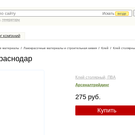
Искать
везде
р,
генераторы
ОГ КОМПАНИЙ
е материалы
/
Лакокрасочные материалы и строительная химия
/
Клей
/
Клей столярны
Краснодар
Клей столярный, ПВА
Арсеналтрейдинг
275 руб.
Купить