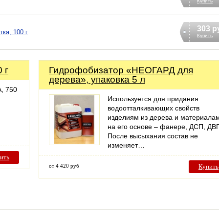
Купить
303 р
ка, 100 г
Купить
 г
Гидрофобизатор «НЕОГАРД для
дерева», упаковка 5 л
, 750
Используется для придания
водоотталкивающих свойств
изделиям из дерева и материала
на его основе – фанере, ДСП, ДВ
После высыхания состав не
изменяет…
ить
от 4 420 руб
Купить