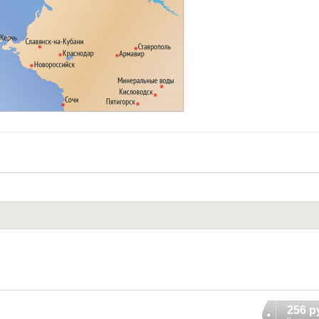
256 р