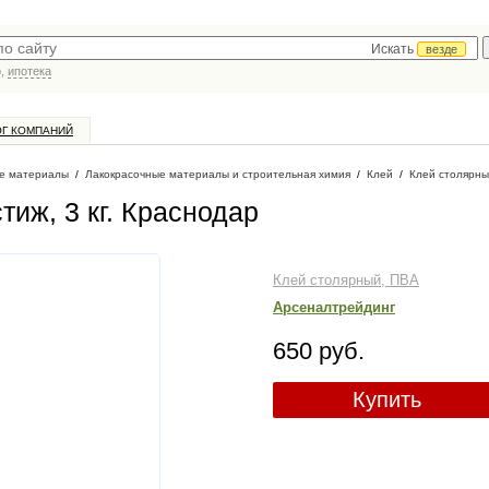
Искать
везде
р,
ипотека
ОГ КОМПАНИЙ
е материалы
/
Лакокрасочные материалы и строительная химия
/
Клей
/
Клей столярны
иж, 3 кг
. Краснодар
Клей столярный, ПВА
Арсеналтрейдинг
650 руб.
Купить