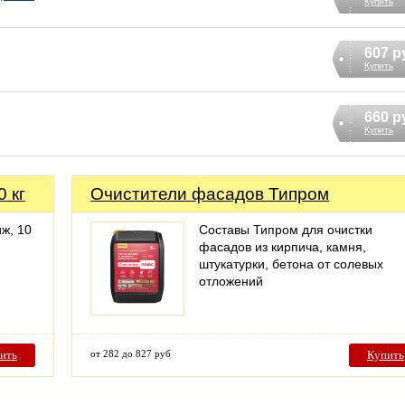
Купить
607 р
Купить
660 р
Купить
 кг
Очистители фасадов Типром
ж, 10
Составы Типром для очистки
фасадов из кирпича, камня,
штукатурки, бетона от солевых
отложений
ить
от 282 до 827 руб
Купить