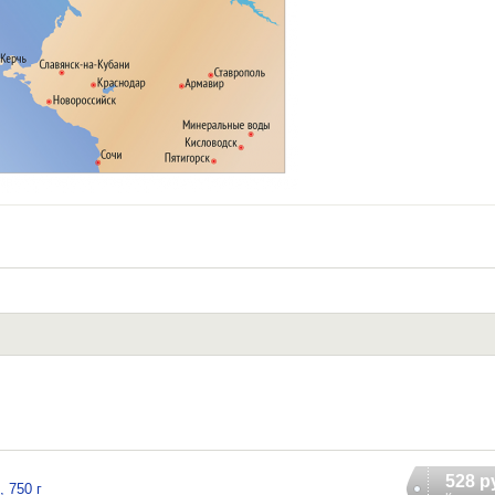
528 р
 750 г