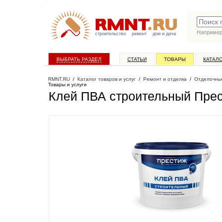
Наприме
строительство
ремонт
дом и дача
ВЫБРАТЬ РАЗДЕЛ
СТАТЬИ
ТОВАРЫ
КАТАЛ
RMNT.RU
/
Каталог товаров и услуг
/
Ремонт и отделка
/
Отделочны
Товары и услуги
Клей ПВА строительный Прест