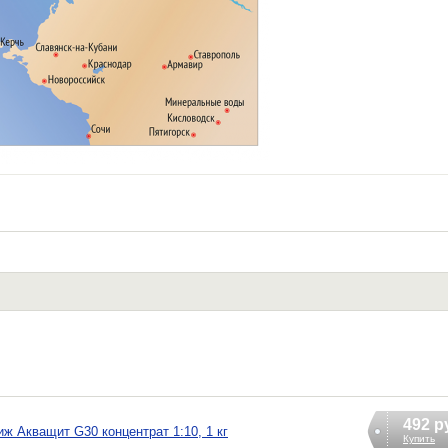
492 р
ж Акващит G30 концентрат 1:10, 1 кг
Купить