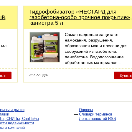
Гидрофобизатор «НЕОГАРД для
ый,
газобетона-особо прочное покрытие»,
канистра 5 л
Самая надежная защита от
намокания, разрушения,
 мл
образования мха и плесени для
сооружений из газобетона,
пенобетона. Водопоглощение
обработанных материалов…
ить
от 3 220 руб
Купить
азины и рынки
—
Опросы
тавки
—
Словари терминов
Ты, СНИПы, СанПиНы
—
Лента новостей RSS
ости недвижимости
ости компаний