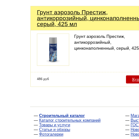
Грунт аэрозоль Престиж,
антикоррозийный, цинконаполненн
серый, 425 мл
Грунт аэрозоль Престиж,
антикоррозийный,
цинконаполненный, серый, 425
486 руб
Куп
—
Строительный каталог
—
Маг
—
Каталог строительных компаний
—
Выс
—
Товары и услуги
—
ГОС
—
Статьи и обзоры
—
Нов
—
Фотогалереи
—
Нов