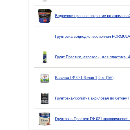
Водоизоляционное покрытие на акриловой
Грунтовка воднодисперсионная FORMULA Q8
Грунт Престиж, аэрозоль, для пластика, 
Казачка ГФ-021 белая 1,9 кг (1/6)
Грунтовка-пропитка акриловая по бетону 
Грунтовка Престиж ГФ-021 кр/коричневая 1