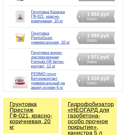
Грунтовка Казачка
1 664 руб
ГФ-021, красно-
Купить
коричневая, 10 кг
Грунтовка
1 694 руб
PermoGrunt,
Купить
универсальная, 10 кг
Грунтовка водно-
1 971 руб
дисперсионная
Formula Q8 бетон-
Купить
контакт, 12 кг
PERMO грунт
1 434 руб
Бетоноконтакт
универсальный на
Купить
акрил.основе 6 кг
Грунтовка
Гидрофобизатор
Престиж
«НЕОГАРД для
ГФ-021, красно-
газобетона-
коричневая, 20
особо прочное
кг
покрытие»,
канистра 5 л