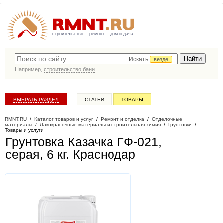
строительство
ремонт
дом и дача
Искать
везде
Например,
строительство бани
ВЫБРАТЬ РАЗДЕЛ
СТАТЬИ
ТОВАРЫ
КАТАЛОГ КОМПАНИЙ
RMNT.RU
/
Каталог товаров и услуг
/
Ремонт и отделка
/
Отделочные
материалы
/
Лакокрасочные материалы и строительная химия
/
Грунтовки
/
Товары и услуги
Грунтовка Казачка ГФ-021,
серая, 6 кг
. Краснодар