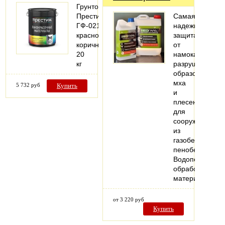
Грунтовка
Престиж
Самая
ГФ-021,
надежная
красно-
защита
коричневая,
от
20
намокания,
кг
разрушения,
образования
мха
5 732 руб
Купить
и
плесени
для
сооружений
из
газобетона,
пенобетона.
Водопоглощен
обработанных
материалов…
от 3 220 руб
Купить