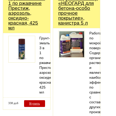
1 по ржавчине
«НЕОГАРД для
Престиж,
бетона-особо
аэрозоль,
прочное
оксидно-
покрытие»,
красная, 425
канистра 5 л
мл
Работает
Грунт-
по
эмаль
мокрой
3 в
поверхности.
1
Содержит
по
органический
ржавчине
растворитель
Престиж,
и
аэрозоль,
является
оксидно-
наиболее
красная,
эффективным
425
по
мл
сравнению
с
составами
338 руб
Купить
других
производителе