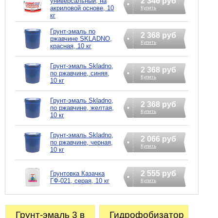
2 346 руб
универсальный, на
акриловой основе, 10
Купить
кг
Грунт-эмаль по
2 368 руб
ржавчине SKLADNO,
Купить
красная, 10 кг
Грунт-эмаль Skladno,
2 368 руб
по ржавчине, синяя,
Купить
10 кг
Грунт-эмаль Skladno,
2 368 руб
по ржавчине, желтая,
Купить
10 кг
Грунт-эмаль Skladno,
2 066 руб
по ржавчине, черная,
Купить
10 кг
2 555 руб
Грунтовка Казачка
ГФ-021, серая, 10 кг
Купить
Грунт-эмаль 3 в
Гидрофобизатор