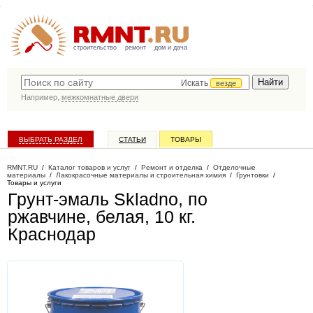
строительство
ремонт
дом и дача
Искать
везде
Например,
межкомнатные двери
ВЫБРАТЬ РАЗДЕЛ
СТАТЬИ
ТОВАРЫ
КАТАЛОГ КОМПАНИЙ
RMNT.RU
/
Каталог товаров и услуг
/
Ремонт и отделка
/
Отделочные
материалы
/
Лакокрасочные материалы и строительная химия
/
Грунтовки
/
Товары и услуги
Грунт-эмаль Skladno, по
ржавчине, белая, 10 кг
.
Краснодар