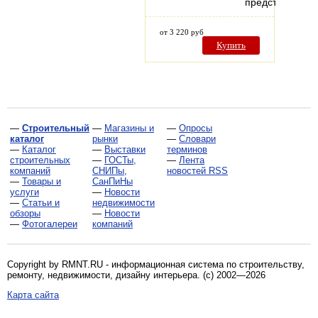
представленн
от 3 220 руб
Купить
—
Строительный
—
Магазины и
—
Опросы
каталог
рынки
—
Словари
—
Каталог
—
Выставки
терминов
строительных
—
ГОСТы,
—
Лента
компаний
СНИПы,
новостей RSS
—
Товары и
СанПиНы
услуги
—
Новости
—
Статьи и
недвижимости
обзоры
—
Новости
—
Фотогалереи
компаний
Copyright by RMNT.RU - информационная система по
строительству,
ремонту, недвижимости, дизайну интерьера
. (c) 2002—2026
Карта сайта