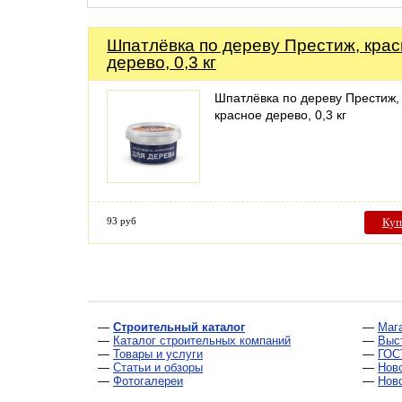
Шпатлёвка по дереву Престиж, кра
дерево, 0,3 кг
Шпатлёвка по дереву Престиж,
красное дерево, 0,3 кг
93 руб
Куп
—
Строительный каталог
—
Маг
—
Каталог строительных компаний
—
Выс
—
Товары и услуги
—
ГОС
—
Статьи и обзоры
—
Нов
—
Фотогалереи
—
Нов