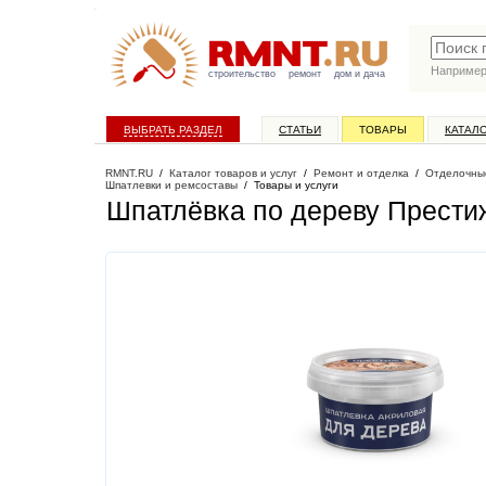
Наприме
строительство
ремонт
дом и дача
ВЫБРАТЬ РАЗДЕЛ
СТАТЬИ
ТОВАРЫ
КАТАЛ
RMNT.RU
/
Каталог товаров и услуг
/
Ремонт и отделка
/
Отделочны
Шпатлевки и ремсоставы
/
Товары и услуги
Шпатлёвка по дереву Престиж,