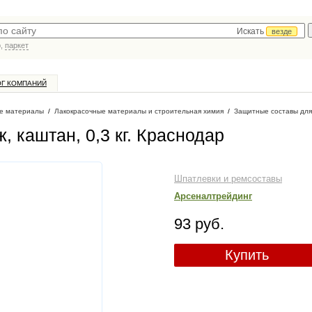
Искать
везде
р,
паркет
ОГ КОМПАНИЙ
е материалы
/
Лакокрасочные материалы и строительная химия
/
Защитные составы для
 каштан, 0,3 кг
. Краснодар
Шпатлевки и ремсоставы
Арсеналтрейдинг
93 руб.
Купить