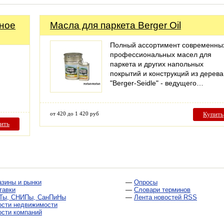
сное
Масла для паркета Berger Oil
Полный ассортимент современны
профессиональных масел для
паркета и других напольных
покрытий и конструкций из дерева
"Berger-Seidle" - ведущего…
от 420 до 1 420 руб
Купить
ить
азины и рынки
—
Опросы
тавки
—
Словари терминов
Ты, СНИПы, СанПиНы
—
Лента новостей RSS
ости недвижимости
ости компаний