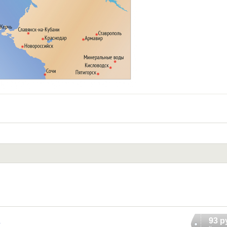
93 р
г