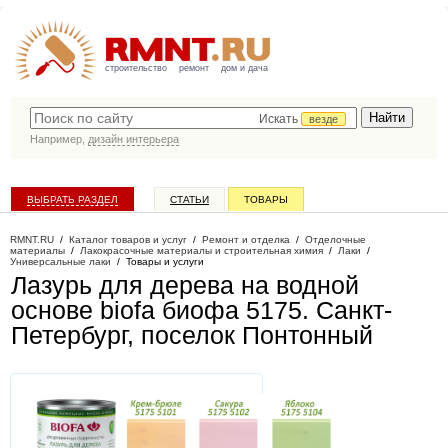
строительство
ремонт
дом и дача
Искать
везде
Например,
дизайн интерьера
ВЫБРАТЬ РАЗДЕЛ
СТАТЬИ
ТОВАРЫ
КАТАЛОГ КОМПАНИЙ
RMNT.RU
/
Каталог товаров и услуг
/
Ремонт и отделка
/
Отделочные
материалы
/
Лакокрасочные материалы и строительная химия
/
Лаки
/
Универсальные лаки
/
Товары и услуги
Лазурь для дерева на водной
основе biofa биофа 5175
. Санкт-
Петербург, поселок Понтонный