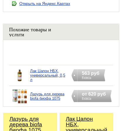
Открыть на Яндекс.Картах
Похожие товары и
услуги
Лак Цапон НБХ,
563 руб
универсальный, 0,5
Купить
л
от 620 руб
Лазурь для дерева
biofa биофа 1075
Купить
Лазурь для
Лак Цапон
дерева biofa
НБХ,
биофа 1075
универсальный,