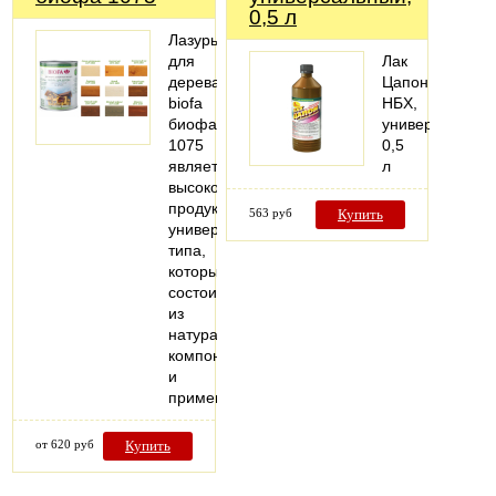
0,5 л
Лазурь
для
Лак
дерева
Цапон
biofa
НБХ,
биофа
универсальный
1075
0,5
является
л
высококачественным
продуктом
563 руб
Купить
универсального
типа,
который
состоит
из
натуральных
компонентов,
и
применяется…
от 620 руб
Купить