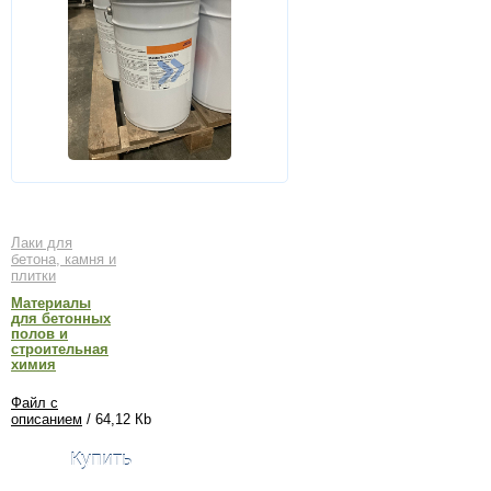
Лаки для
бетона, камня и
плитки
Материалы
для бетонных
полов и
строительная
химия
Файл с
описанием
/ 64,12 Кb
Купить