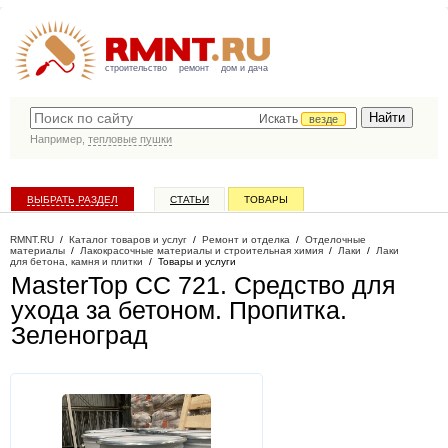
строительство
ремонт
дом и дача
Искать
везде
Например,
тепловые пушки
ВЫБРАТЬ РАЗДЕЛ
СТАТЬИ
ТОВАРЫ
КАТАЛОГ КОМПАНИЙ
RMNT.RU
/
Каталог товаров и услуг
/
Ремонт и отделка
/
Отделочные
материалы
/
Лакокрасочные материалы и строительная химия
/
Лаки
/
Лаки
для бетона, камня и плитки
/
Товары и услуги
MasterTop CС 721. Средство для
ухода за бетоном. Пропитка
.
Зеленоград