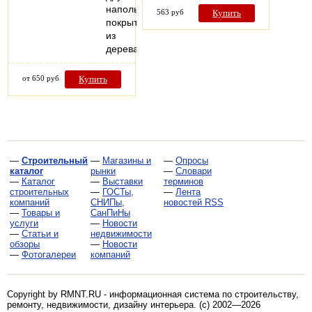
напольных
563 руб
Купить
покрытий
из
дерева
от 650 руб
Купить
—
Строительный
—
Магазины и
—
Опросы
каталог
рынки
—
Словари
—
Каталог
—
Выставки
терминов
строительных
—
ГОСТы,
—
Лента
компаний
СНИПы,
новостей RSS
—
Товары и
СанПиНы
услуги
—
Новости
—
Статьи и
недвижимости
обзоры
—
Новости
—
Фотогалереи
компаний
Copyright by RMNT.RU - информационная система по
строительству,
ремонту, недвижимости, дизайну интерьера
. (c) 2002—2026