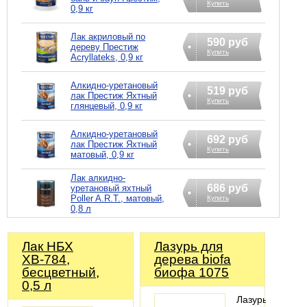
Купить
0,9 кг
Лак акриловый по
590 руб
дереву Престиж
Купить
Acryllateks, 0,9 кг
Алкидно-уретановый
519 руб
лак Престиж Яхтный
Купить
глянцевый, 0,9 кг
Алкидно-уретановый
692 руб
лак Престиж Яхтный
Купить
матовый, 0,9 кг
Лак алкидно-
686 руб
уретановый яхтный
Poller A.R.T., матовый,
Купить
0,8 л
Лак НБХ
Лазурь для
ХВ-784,
дерева biofa
бесцветный,
биофа 1075
0,5 л
Лазурь