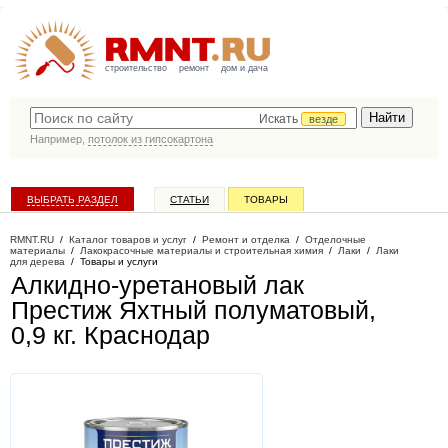
строительство
ремонт
дом и дача
Искать
везде
Например,
потолок из гипсокартона
ВЫБРАТЬ РАЗДЕЛ
СТАТЬИ
ТОВАРЫ
КАТАЛОГ КОМПАНИЙ
RMNT.RU
/
Каталог товаров и услуг
/
Ремонт и отделка
/
Отделочные
материалы
/
Лакокрасочные материалы и строительная химия
/
Лаки
/
Лаки
для дерева
/
Товары и услуги
Алкидно-уретановый лак
Престиж Яхтный полуматовый,
0,9 кг
. Краснодар