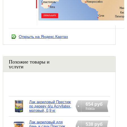
Открыть на Яндекс.Картах
Похожие товары и
услуги
Лак акриловый Престиж
654 руб
по дереву б/ц Acryllatex,
Купить
матовый, 0,9 кг
Лак акриловый для
538 руб
бань и саун Престиж,