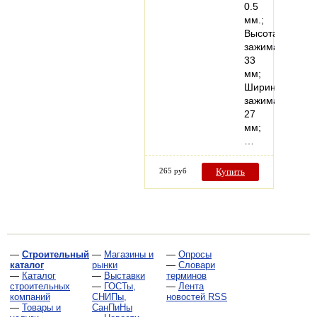
0.5
мм.;
Высота
зажима
33
мм;
Ширина
зажима
27
мм;
…
265 руб
Купить
—
Строительный
—
Магазины и
—
Опросы
каталог
рынки
—
Словари
—
Каталог
—
Выставки
терминов
строительных
—
ГОСТы,
—
Лента
компаний
СНИПы,
новостей RSS
—
Товары и
СанПиНы