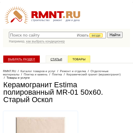
строительство
ремонт
дом и дача
Искать
везде
Например,
как выбрать кондиционер
ВЫБРАТЬ РАЗДЕЛ
СТАТЬИ
ТОВАРЫ
КАТАЛОГ КОМПАНИЙ
RMNT.RU
/
Каталог товаров и услуг
/
Ремонт и отделка
/
Отделочные
материалы
/
Плитка и камень
/
Плитка
/
Керамический гранит (керамогранит)
/
Товары и услуги
Керамогранит Estima
полированный MR-01 50х60
.
Старый Оскол