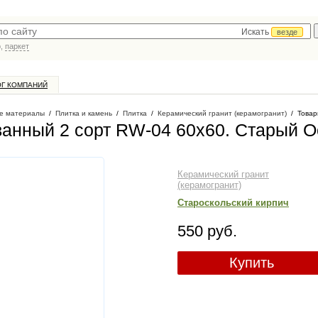
Искать
везде
р,
паркет
ОГ КОМПАНИЙ
е материалы
/
Плитка и камень
/
Плитка
/
Керамический гранит (керамогранит)
/
Товар
ванный 2 сорт RW-04 60х60
. Старый О
Керамический гранит
(керамогранит)
Староскольский кирпич
550 руб.
Купить