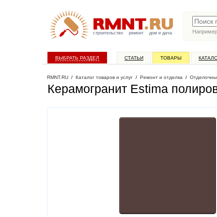
Наприме
строительство
ремонт
дом и дача
ВЫБРАТЬ РАЗДЕЛ
СТАТЬИ
ТОВАРЫ
КАТАЛ
RMNT.RU
/
Каталог товаров и услуг
/
Ремонт и отделка
/
Отделочны
Керамогранит Estima полиро