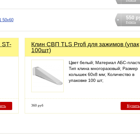
550 р
1 50х60
Купить
 ST-
Клин СВП TLS Profi для зажимов (упак
100шт)
Цвет белый; Материал АБС-пласт
Тип клина многоразовый; Размер
колышек 60х8 мм; Количество в
упаковке 100 шт;
ить
360 руб
Купить