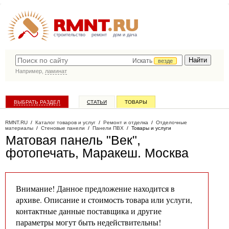
строительство
ремонт
дом и дача
Искать
везде
Например,
ламинат
ВЫБРАТЬ РАЗДЕЛ
СТАТЬИ
ТОВАРЫ
КАТАЛОГ КОМПАНИЙ
RMNT.RU
/
Каталог товаров и услуг
/
Ремонт и отделка
/
Отделочные
материалы
/
Стеновые панели
/
Панели ПВХ
/
Товары и услуги
Матовая панель "Век",
фотопечать, Маракеш
. Москва
Внимание! Данное предложение находится в
архиве. Описание и стоимость товара или услуги,
контактные данные поставщика и другие
параметры могут быть недействительны!