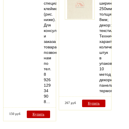
специальных
ширина:
клеймеров
250мм;
(рис.
толщина:
ниже).
8мм;
Для
декор:
консультации
текстиль
и
Технические
заказа
характеристики
товара
количество
позвоните
штук
нам
в
по
упаковке:
тел.
10
8
метод
926
декорирования
129
панели:
34
термоперевод
90
8…
267 руб
Купить
150 руб
Купить