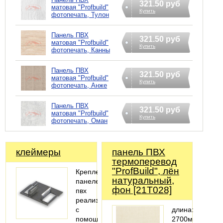
321.50 руб
матовая "Profbuild"
Купить
фотопечать, Тулон
Панель ПВХ
321.50 руб
матовая "Profbuild"
Купить
фотопечать, Канны
Панель ПВХ
321.50 руб
матовая "Profbuild"
Купить
фотопечать, Анже
Панель ПВХ
321.50 руб
матовая "Profbuild"
Купить
фотопечать, Оман
клеймеры
панель ПВХ
термоперевод
"ProfBuild", лён
Крепление
натуральный,
панелей
фон [21T028]
пвх
реализеться
с
длина:
помощью
2700мм;