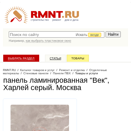
строительство
ремонт
дом и дача
Искать
везде
Например,
как выбрать пластиковое окно
ВЫБРАТЬ РАЗДЕЛ
СТАТЬИ
ТОВАРЫ
КАТАЛОГ КОМПАНИЙ
RMNT.RU
/
Каталог товаров и услуг
/
Ремонт и отделка
/
Отделочные
материалы
/
Стеновые панели
/
Панели ПВХ
/
Товары и услуги
панель ламинированная "Век",
Харлей серый
. Москва