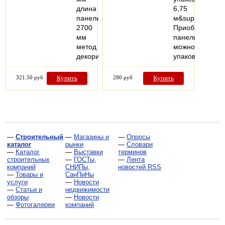
длина
6,75
панели:
м&sup2;)
2700
Приобрести
мм
панели
метод
можно
декорирования…
упаковками…
321.50 руб
Купить
280 руб
Купить
—
Строительный
—
Магазины и
—
Опросы
каталог
рынки
—
Словари
—
Каталог
—
Выставки
терминов
строительных
—
ГОСТы,
—
Лента
компаний
СНИПы,
новостей RSS
—
Товары и
СанПиНы
услуги
—
Новости
—
Статьи и
недвижимости
обзоры
—
Новости
—
Фотогалереи
компаний