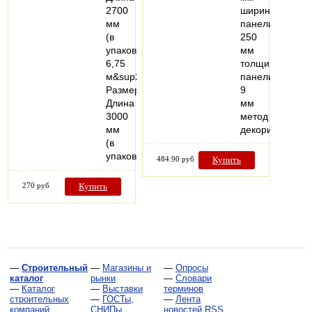
2700
ширина
мм
панели:
(в
250
упаковке
мм
6,75
толщина
м&sup2;)
панели:
Размер:
9
Длина
мм
3000
метод
мм
декорировани
(в
упаковке…
484.90 руб
Купить
270 руб
Купить
—
Строительный
—
Магазины и
—
Опросы
каталог
рынки
—
Словари
—
Каталог
—
Выставки
терминов
строительных
—
ГОСТы,
—
Лента
компаний
СНИПы,
новостей RSS