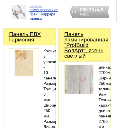
панель
898.30 руб
ламинированная
"Век", Каррара
Купить
Бьянка
Панель ПВХ
Панель
Гармония
ламинированная
"ProfBuild
ВолАрт", ясень
Количество
светлый
в
упаковке
-
длина:
10
2700мм;
панелей
ширина:
Размер:
250мм;
Толщина
толщина:
8
9мм
мм/
Технические
Ширина
характеристики
250
длина
мм.
панели:
Размер:
2700
Длина
мм