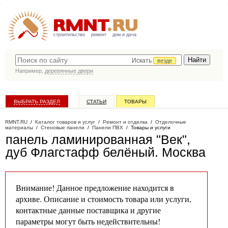
строительство
ремонт
дом и дача
Искать
везде
Например,
деревянные двери
ВЫБРАТЬ РАЗДЕЛ
СТАТЬИ
ТОВАРЫ
КАТАЛОГ КОМПАНИЙ
RMNT.RU
/
Каталог товаров и услуг
/
Ремонт и отделка
/
Отделочные
материалы
/
Стеновые панели
/
Панели ПВХ
/
Товары и услуги
панель ламинированная "Век",
дуб Флагстафф белёный
. Москва
Внимание! Данное предложение находится в
архиве. Описание и стоимость товара или услуги,
контактные данные поставщика и другие
параметры могут быть недействительны!