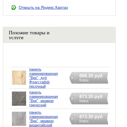
Открыть на Яндекс.Картах
Похожие товары и
услуги
панель
ламинированная
898.30 руб
"Век", дуб
Купить
Флагстафф
песочный
панель
873.30 руб
ламинированная
"Век", мрамор
Купить
греческий
панель
873.30 руб
ламинированная
"Век", мрамор
Купить
византийский