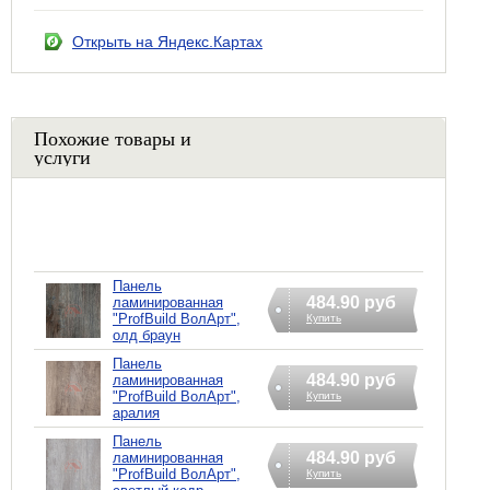
Открыть на Яндекс.Картах
Похожие товары и
услуги
Панель
484.90 руб
ламинированная
"ProfBuild ВолАрт",
Купить
олд браун
Панель
484.90 руб
ламинированная
"ProfBuild ВолАрт",
Купить
аралия
Панель
484.90 руб
ламинированная
"ProfBuild ВолАрт",
Купить