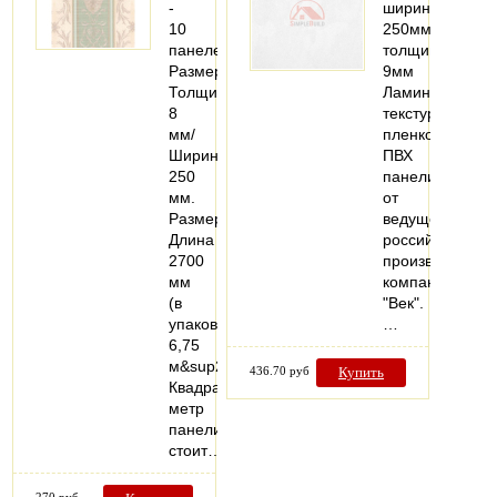
-
ширина:
10
250мм;
панелей
толщина:
Размер:
9мм
Толщина
Ламинированн
8
текстурной
мм/
пленкой
Ширина
ПВХ
250
панели
мм.
от
Размер:
ведущего
Длина
российского
2700
производителя
мм
компании
(в
"Век".
упаковке
…
6,75
м&sup2;)
436.70 руб
Купить
Квадратный
метр
панелий
стоит…
270 руб