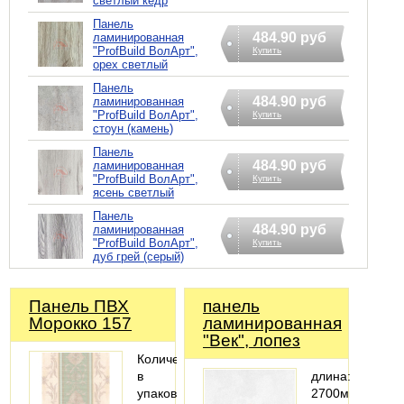
светлый кедр
Панель
484.90 руб
ламинированная
"ProfBuild ВолАрт",
Купить
орех светлый
Панель
484.90 руб
ламинированная
"ProfBuild ВолАрт",
Купить
стоун (камень)
Панель
484.90 руб
ламинированная
"ProfBuild ВолАрт",
Купить
ясень светлый
Панель
484.90 руб
ламинированная
"ProfBuild ВолАрт",
Купить
дуб грей (серый)
Панель ПВХ
панель
Морокко 157
ламинированная
"Век", лопез
Количество
в
длина:
упаковке
2700мм;