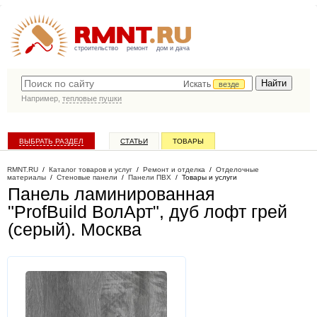
строительство
ремонт
дом и дача
Искать
везде
Например,
тепловые пушки
ВЫБРАТЬ РАЗДЕЛ
СТАТЬИ
ТОВАРЫ
КАТАЛОГ КОМПАНИЙ
RMNT.RU
/
Каталог товаров и услуг
/
Ремонт и отделка
/
Отделочные
материалы
/
Стеновые панели
/
Панели ПВХ
/
Товары и услуги
Панель ламинированная
"ProfBuild ВолАрт", дуб лофт грей
(серый)
. Москва