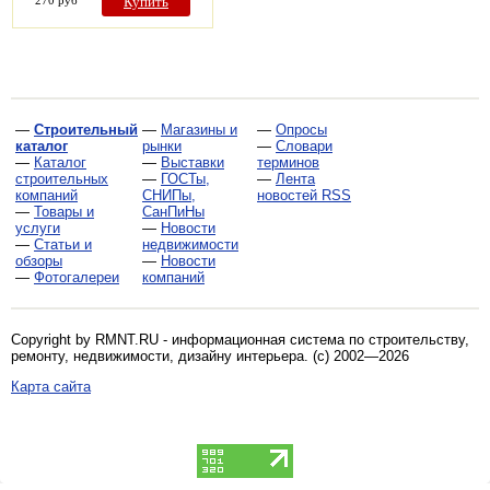
Купить
—
Строительный
—
Магазины и
—
Опросы
каталог
рынки
—
Словари
—
Каталог
—
Выставки
терминов
строительных
—
ГОСТы,
—
Лента
компаний
СНИПы,
новостей RSS
—
Товары и
СанПиНы
услуги
—
Новости
—
Статьи и
недвижимости
обзоры
—
Новости
—
Фотогалереи
компаний
Copyright by RMNT.RU - информационная система по
строительству,
ремонту, недвижимости, дизайну интерьера
. (c) 2002—2026
Карта сайта