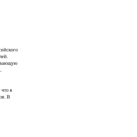
сийского
лей.
чивающую
,
 что в
ов. В