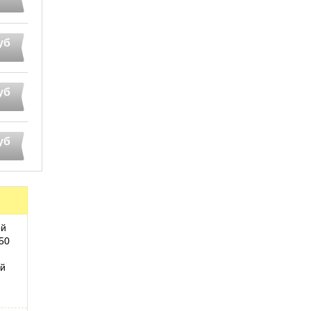
уб
уб
уб
ей
50
ый