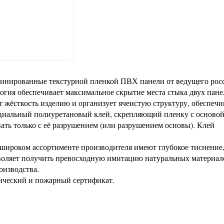
минированные текстурной пленкой ПВХ панели от ведущего рос
огия обеспечивает максимальное скрытие места стыка двух пане
т жёсткость изделию и организует ячеистую структуру, обеспе
ециальный полиуретановый клей, скрепляющий пленку с основой
ать только с её разрушением (или разрушением основы). Клей
ироком ассортименте производителя имеют глубокое тиснение,
воляет получить превосходную имитацию натуральных материал
оизводства.
ический и пожарный сертификат.