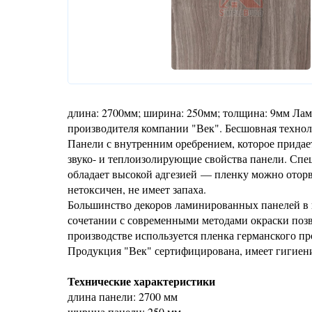
длина: 2700мм; ширина: 250мм; толщина: 9мм Ла
производителя компании "Век". Бесшовная технол
Панели с внутренним оребрением, которое придае
звуко- и теплоизолирующие свойства панели. Сп
обладает высокой адгезией — пленку можно оторв
нетоксичен, не имеет запаха.
Большинство декоров ламинированных панелей в ш
сочетании с современными методами окраски поз
производстве используется пленка германского пр
Продукция "Век" сертифицирована, имеет гигиен
Технические характеристики
длина панели: 2700 мм
ширина панели: 250 мм