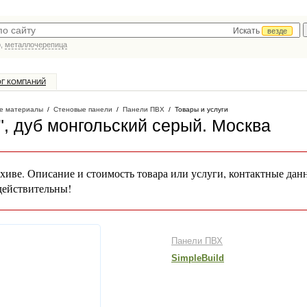
Искать
везде
р,
металлочерепица
ОГ КОМПАНИЙ
е материалы
/
Стеновые панели
/
Панели ПВХ
/
Товары и услуги
, дуб монгольский серый
. Москва
хиве. Описание и стоимость товара или услуги, контактные дан
действительны!
Панели ПВХ
SimpleBuild