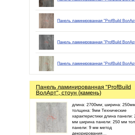
Панель ламинированная "ProfBuild ВолАр
Панель ламинированная "ProfBuild ВолАрт
Панель ламинированная "ProfBuild ВолАр
Панель ламинированная "ProfBuild
ВолАрт", стоун (камень)
длина: 2700мм; ширина: 250мм
толщина: 9мм Технические
характеристики длина панели:
мм ширина панели: 250 мм то
панели: 9 мм метод
декорирования…