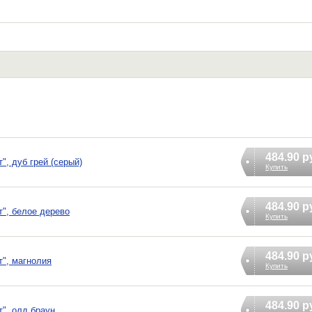
484.90 р
", дуб грей (серый)
Купить
484.90 р
т", белое дерево
Купить
484.90 р
т", магнолия
Купить
484.90 р
", олд браун