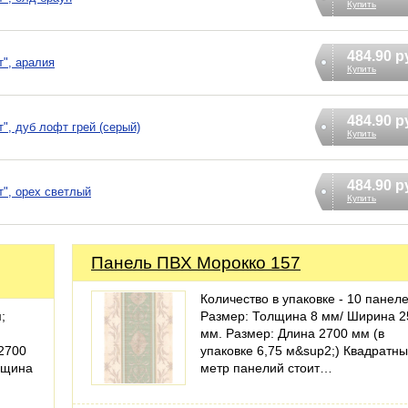
Купить
484.90 р
т", аралия
Купить
484.90 р
", дуб лофт грей (серый)
Купить
484.90 р
т", орех светлый
Купить
Панель ПВХ Морокко 157
Количество в упаковке - 10 панел
;
Размер: Толщина 8 мм/ Ширина 2
мм. Размер: Длина 2700 мм (в
 2700
упаковке 6,75 м&sup2;) Квадратн
лщина
метр панелий стоит…