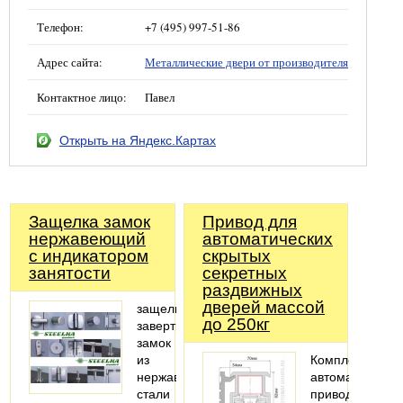
Телефон:
+7 (495) 997-51-86
Адрес сайта:
Металлические двери от производителя
Контактное лицо:
Павел
Открыть на Яндекс.Картах
Защелка замок
Привод для
нержавеющий
автоматических
с индикатором
скрытых
занятости
секретных
раздвижных
дверей массой
защелка
до 250кг
завертка
замок
из
Комплект
нержавеющей
автоматическог
стали
привода