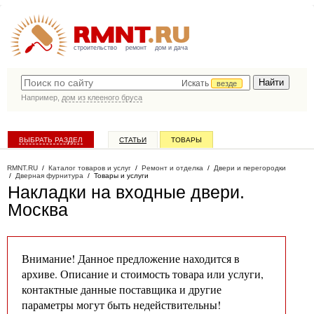
строительство
ремонт
дом и дача
Искать
везде
Например,
дом из клееного бруса
ВЫБРАТЬ РАЗДЕЛ
СТАТЬИ
ТОВАРЫ
КАТАЛОГ КОМПАНИЙ
RMNT.RU
/
Каталог товаров и услуг
/
Ремонт и отделка
/
Двери и перегородки
/
Дверная фурнитура
/
Товары и услуги
Накладки на входные двери
.
Москва
Внимание! Данное предложение находится в
архиве. Описание и стоимость товара или услуги,
контактные данные поставщика и другие
параметры могут быть недействительны!