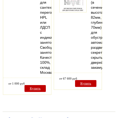
для
(в
сантехнических
сечении:
перегородок
высота
HPL
82мм,
или
глубина
ЛДСП
70мм)
с
для
индикатором
обустройства
занятости
автоматически
Свободно-
раздвижных
занято.
секретных
Качество
скрытых
100%,
дверей,
склад
закамуфлиров
Москва…
от 67 600 руб
Купить
от 1 000 руб
Купить