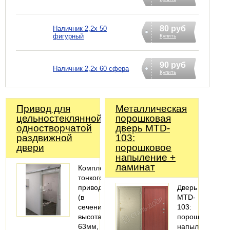
80 руб
Наличник 2,2х 50
фигурный
Купить
90 руб
Наличник 2,2х 60 сфера
Купить
Привод для
Металлическая
цельностеклянной
порошковая
одностворчатой
дверь MTD-
раздвижной
103:
двери
порошковое
напыление +
ламинат
Комплект
тонкого
привода
Дверь
(в
MTD-
сечении:
103:
высота
порошковое
63мм,
напыление