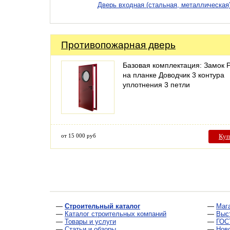
Дверь входная (стальная, металлическая
Противопожарная дверь
Базовая комплектация: Замок 
на планке Доводчик 3 контура
уплотнения 3 петли
от 15 000 руб
Куп
—
Строительный каталог
—
Маг
—
Каталог строительных компаний
—
Выс
—
Товары и услуги
—
ГОС
—
Статьи и обзоры
—
Нов