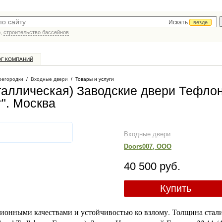
Искать
везде
р,
строительство бассейнов
ОГ КОМПАНИЙ
регородки
/
Входные двери
/
Товары и услуги
таллическая) Заводские двери Тефло
"
. Москва
Входные двери
Doors007, ООО
40 500 руб.
Купить
ционными качествами и устойчивостью ко взлому. Толщина стали