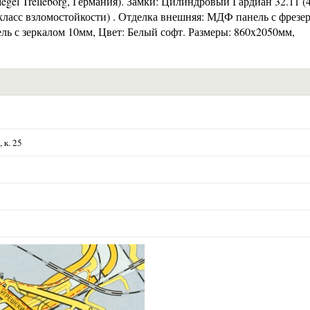
legel Trelleborg, Германия). Замки: Цилиндровый Гардиан 32.11 (
класс взломостойкости) . Отделка внешняя: МДФ панель с фрезе
ль с зеркалом 10мм, Цвет: Белый софт. Размеры: 860x2050мм,
 к. 25