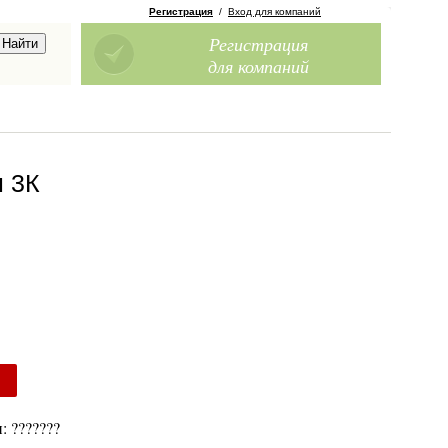
Регистрация
/
Вход для компаний
Регистрация
для компаний
н 3К
: ???????