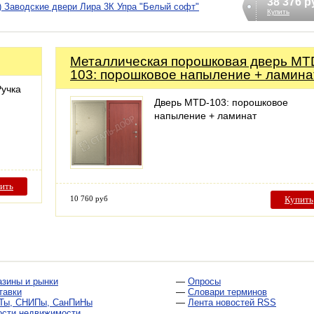
38 376 р
) Заводские двери Лира 3К Упра "Белый софт"
Купить
Металлическая порошковая дверь MT
103: порошковое напыление + ламина
Ручка
Дверь MTD-103: порошковое
напыление + ламинат
ить
10 760 руб
Купить
азины и рынки
—
Опросы
тавки
—
Словари терминов
Ты, СНИПы, СанПиНы
—
Лента новостей RSS
ости недвижимости