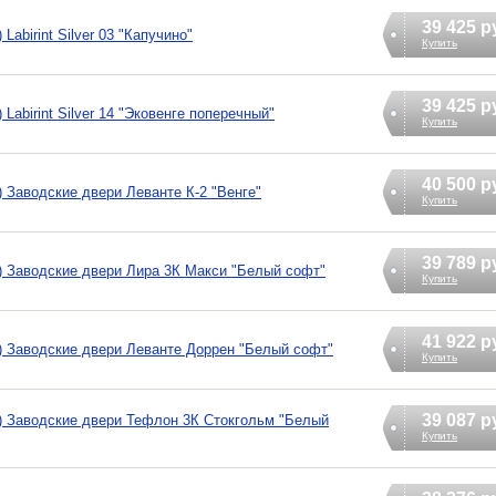
39 425 р
abirint Silver 03 "Капучино"
Купить
39 425 р
Labirint Silver 14 "Эковенге поперечный"
Купить
40 500 р
 Заводские двери Леванте К-2 "Венге"
Купить
39 789 р
) Заводские двери Лира 3К Макси "Белый софт"
Купить
41 922 р
) Заводские двери Леванте Доррен "Белый софт"
Купить
39 087 р
) Заводские двери Тефлон 3К Стокгольм "Белый
Купить