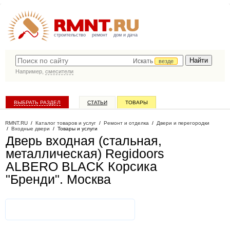
строительство
ремонт
дом и дача
Искать
везде
Например,
смесители
ВЫБРАТЬ РАЗДЕЛ
СТАТЬИ
ТОВАРЫ
КАТАЛОГ КОМПАНИЙ
RMNT.RU
/
Каталог товаров и услуг
/
Ремонт и отделка
/
Двери и перегородки
/
Входные двери
/
Товары и услуги
Дверь входная (стальная,
металлическая) Regidoors
ALBERO BLACK Корсика
"Бренди"
. Москва