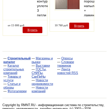
контура
порошковое
уплотнения
напыление
3
+
петли
ламинат
от 15 000 руб
10 760 руб
Купить
Купить
—
Строительный
—
Магазины и
—
Опросы
каталог
рынки
—
Словари
—
Каталог
—
Выставки
терминов
строительных
—
ГОСТы,
—
Лента
компаний
СНИПы,
новостей RSS
—
Товары и
СанПиНы
услуги
—
Новости
—
Статьи и
недвижимости
обзоры
—
Новости
—
Фотогалереи
компаний
Copyright by RMNT.RU - информационная система по
строительству,
ремонту, недвижимости, дизайну интерьера
. (c) 2002—2026