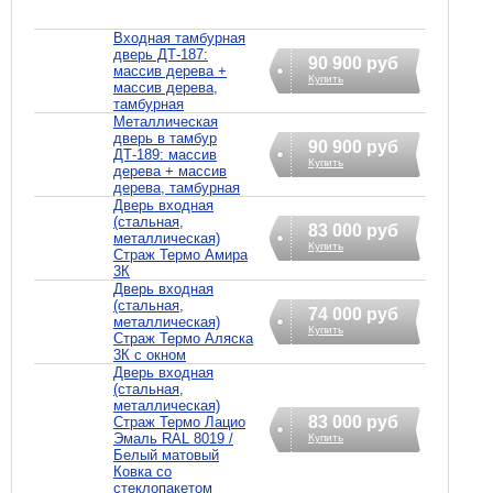
Входная тамбурная
дверь ДТ-187:
90 900 руб
массив дерева +
Купить
массив дерева,
тамбурная
Металлическая
дверь в тамбур
90 900 руб
ДТ-189: массив
Купить
дерева + массив
дерева, тамбурная
Дверь входная
(стальная,
83 000 руб
металлическая)
Купить
Страж Термо Амира
3К
Дверь входная
(стальная,
74 000 руб
металлическая)
Купить
Страж Термо Аляска
3К с окном
Дверь входная
(стальная,
металлическая)
83 000 руб
Страж Термо Лацио
Эмаль RAL 8019 /
Купить
Белый матовый
Ковка со
стеклопакетом