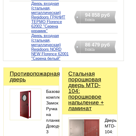
Дверь входная
(стальная,
металлическая)
94 858 руб
Regidoors ГРАНИТ
Купить
ТЕРМО Florence
62002 "Серена
керамик"
Дверь входная
(стальная,
86 479 руб
металлическая)
Regidoors NORD
Купить
NEW Florence 62001
"Серена белый"
Противопожарная
Стальная
дверь
порошковая
дверь MTD-
104:
Базовая
порошковое
комплектация:
напыление +
Замок
ламинат
Ручка
на
планке
Дверь
Доводчик
MTD-
3
104: