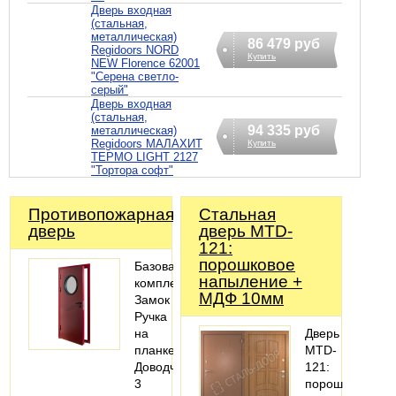
Дверь входная
(стальная,
металлическая)
86 479 руб
Regidoors NORD
Купить
NEW Florence 62001
"Серена светло-
серый"
Дверь входная
(стальная,
94 335 руб
металлическая)
Regidoors МАЛАХИТ
Купить
ТЕРМО LIGHT 2127
"Тортора софт"
Противопожарная
Стальная
дверь
дверь MTD-
121:
порошковое
Базовая
напыление +
комплектация:
МДФ 10мм
Замок
Ручка
на
Дверь
планке
MTD-
Доводчик
121:
3
порошковое