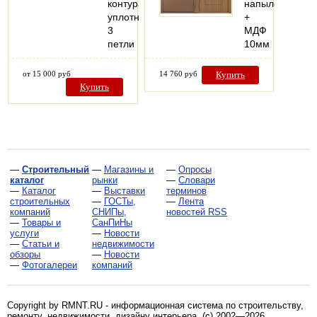
контура
напыление
уплотнения
+
3
МДФ
петли
10мм
от 15 000 руб
14 760 руб
Купить
Купить
—
Строительный
—
Магазины и
—
Опросы
каталог
рынки
—
Словари
—
Каталог
—
Выставки
терминов
строительных
—
ГОСТы,
—
Лента
компаний
СНИПы,
новостей RSS
—
Товары и
СанПиНы
услуги
—
Новости
—
Статьи и
недвижимости
обзоры
—
Новости
—
Фотогалереи
компаний
Copyright by RMNT.RU - информационная система по
строительству,
ремонту, недвижимости, дизайну интерьера
. (c) 2002—2026