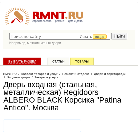
строительство
ремонт
дом и дача
Искать
везде
Например,
межкомнатные двери
ВЫБРАТЬ РАЗДЕЛ
СТАТЬИ
ТОВАРЫ
КАТАЛОГ КОМПАНИЙ
RMNT.RU
/
Каталог товаров и услуг
/
Ремонт и отделка
/
Двери и перегородки
/
Входные двери
/
Товары и услуги
Дверь входная (стальная,
металлическая) Regidoors
ALBERO BLACK Корсика "Patina
Antico"
. Москва