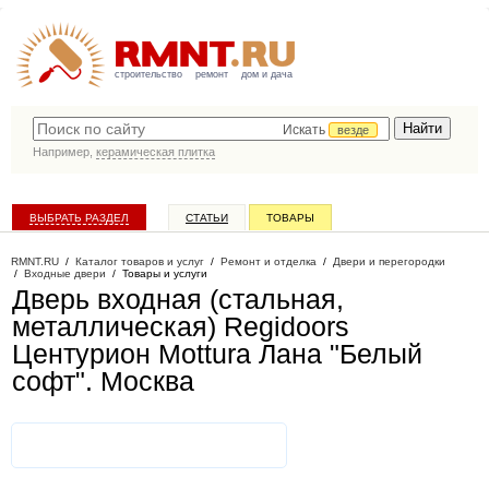
строительство
ремонт
дом и дача
Искать
везде
Например,
керамическая плитка
ВЫБРАТЬ РАЗДЕЛ
СТАТЬИ
ТОВАРЫ
КАТАЛОГ КОМПАНИЙ
RMNT.RU
/
Каталог товаров и услуг
/
Ремонт и отделка
/
Двери и перегородки
/
Входные двери
/
Товары и услуги
Дверь входная (стальная,
металлическая) Regidoors
Центурион Mottura Лана "Белый
софт"
. Москва