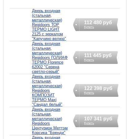
Дверь входная
(стальная,
металлическая)
112 480 руб
Regidoors ТОР
Купить
ТЕРМО LIGHT
2125 с зеркалом
"Капучино велюр"
Дверь входная
(стальная,
металлическая)
111 445 руб
Regidoors ГОЛИАФ
Купить
ТЕРМО Florence
62002 "Серена
светло-серый"
Дверь входная
(стальная,
металлическая)
122 398 руб
Regidoors
Купить
КОМПОЗИТ
ТЕРМО Maxi
"Сандал белый"
Дверь входная
(стальная,
107 341 руб
металлическая)
Regidoors
Купить
Центурион Меттэм
Корсика "Бренди"
Дверь входная