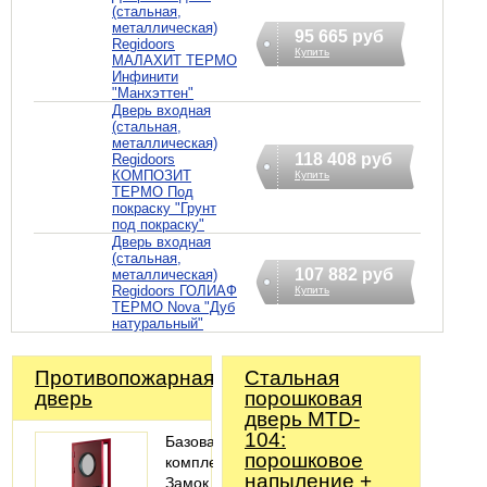
(стальная,
металлическая)
95 665 руб
Regidoors
Купить
МАЛАХИТ ТЕРМО
Инфинити
"Манхэттен"
Дверь входная
(стальная,
металлическая)
118 408 руб
Regidoors
КОМПОЗИТ
Купить
ТЕРМО Под
покраску "Грунт
под покраску"
Дверь входная
(стальная,
107 882 руб
металлическая)
Regidoors ГОЛИАФ
Купить
ТЕРМО Nova "Дуб
натуральный"
Противопожарная
Стальная
дверь
порошковая
дверь MTD-
104:
Базовая
порошковое
комплектация:
напыление +
Замок