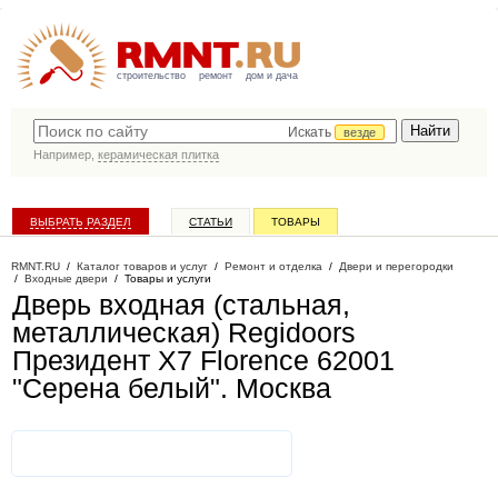
строительство
ремонт
дом и дача
Искать
везде
Например,
керамическая плитка
ВЫБРАТЬ РАЗДЕЛ
СТАТЬИ
ТОВАРЫ
КАТАЛОГ КОМПАНИЙ
RMNT.RU
/
Каталог товаров и услуг
/
Ремонт и отделка
/
Двери и перегородки
/
Входные двери
/
Товары и услуги
Дверь входная (стальная,
металлическая) Regidoors
Президент X7 Florence 62001
"Серена белый"
. Москва