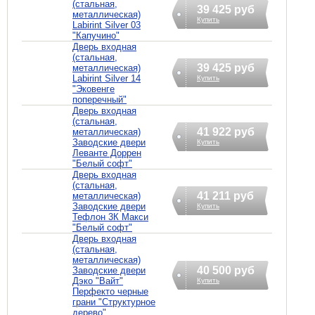
(стальная,
39 425 руб
металлическая)
Купить
Labirint Silver 03
"Капучино"
Дверь входная
(стальная,
39 425 руб
металлическая)
Labirint Silver 14
Купить
"Эковенге
поперечный"
Дверь входная
(стальная,
41 922 руб
металлическая)
Заводские двери
Купить
Леванте Доррен
"Белый софт"
Дверь входная
(стальная,
41 211 руб
металлическая)
Заводские двери
Купить
Тефлон 3К Макси
"Белый софт"
Дверь входная
(стальная,
металлическая)
40 500 руб
Заводские двери
Дэко "Вайт"
Купить
Перфекто черные
грани "Структурное
дерево"