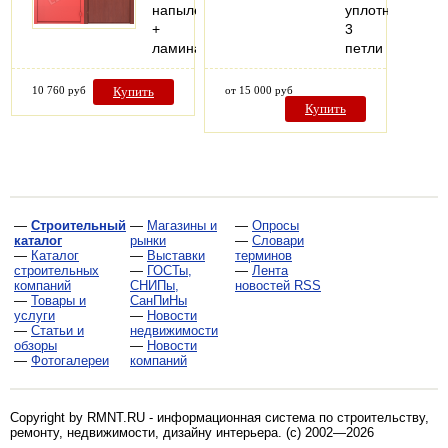
напыление
уплотнения
+
3
ламинат
петли
10 760 руб
Купить
от 15 000 руб
Купить
—
Строительный
—
Магазины и
—
Опросы
каталог
рынки
—
Словари
—
Каталог
—
Выставки
терминов
строительных
—
ГОСТы,
—
Лента
компаний
СНИПы,
новостей RSS
—
Товары и
СанПиНы
услуги
—
Новости
—
Статьи и
недвижимости
обзоры
—
Новости
—
Фотогалереи
компаний
Copyright by RMNT.RU - информационная система по
строительству,
ремонту, недвижимости, дизайну интерьера
. (c) 2002—2026