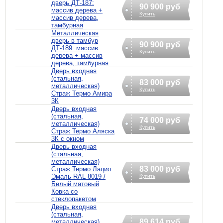
дверь ДТ-187:
90 900 руб
массив дерева +
Купить
массив дерева,
тамбурная
Металлическая
дверь в тамбур
90 900 руб
ДТ-189: массив
Купить
дерева + массив
дерева, тамбурная
Дверь входная
(стальная,
83 000 руб
металлическая)
Купить
Страж Термо Амира
3К
Дверь входная
(стальная,
74 000 руб
металлическая)
Купить
Страж Термо Аляска
3К с окном
Дверь входная
(стальная,
металлическая)
83 000 руб
Страж Термо Лацио
Эмаль RAL 8019 /
Купить
Белый матовый
Ковка со
стеклопакетом
Дверь входная
(стальная,
89 614 руб
металлическая)