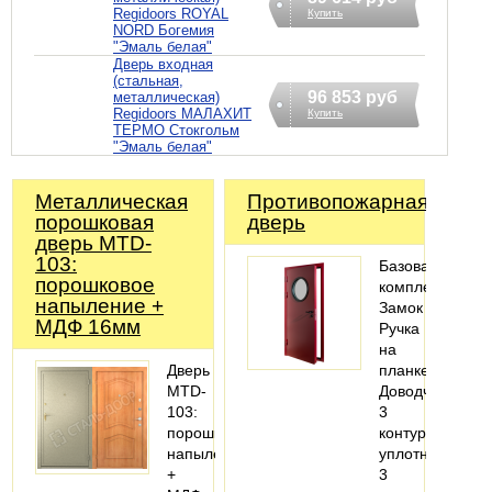
Regidoors ROYAL
Купить
NORD Богемия
"Эмаль белая"
Дверь входная
(стальная,
96 853 руб
металлическая)
Regidoors МАЛАХИТ
Купить
ТЕРМО Стокгольм
"Эмаль белая"
Металлическая
Противопожарная
порошковая
дверь
дверь MTD-
103:
Базовая
порошковое
комплектация:
напыление +
Замок
МДФ 16мм
Ручка
на
Дверь
планке
MTD-
Доводчик
103:
3
порошковое
контура
напыление
уплотнения
+
3