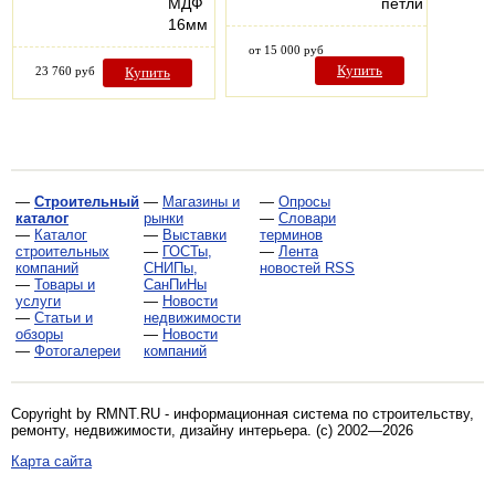
МДФ
петли
16мм
от 15 000 руб
Купить
23 760 руб
Купить
—
Строительный
—
Магазины и
—
Опросы
каталог
рынки
—
Словари
—
Каталог
—
Выставки
терминов
строительных
—
ГОСТы,
—
Лента
компаний
СНИПы,
новостей RSS
—
Товары и
СанПиНы
услуги
—
Новости
—
Статьи и
недвижимости
обзоры
—
Новости
—
Фотогалереи
компаний
Copyright by RMNT.RU - информационная система по
строительству,
ремонту, недвижимости, дизайну интерьера
. (c) 2002—2026
Карта сайта