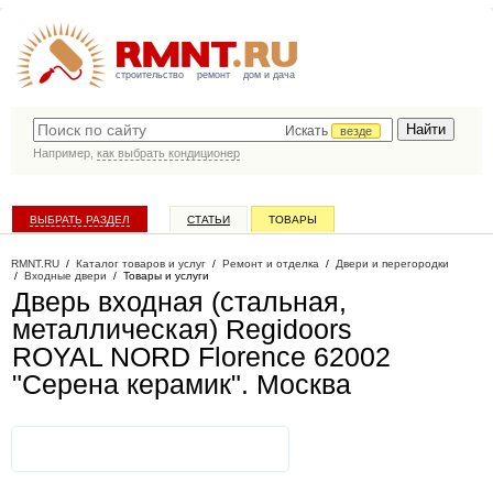
строительство
ремонт
дом и дача
Искать
везде
Например,
как выбрать кондиционер
ВЫБРАТЬ РАЗДЕЛ
СТАТЬИ
ТОВАРЫ
КАТАЛОГ КОМПАНИЙ
RMNT.RU
/
Каталог товаров и услуг
/
Ремонт и отделка
/
Двери и перегородки
/
Входные двери
/
Товары и услуги
Дверь входная (стальная,
металлическая) Regidoors
ROYAL NORD Florence 62002
"Серена керамик"
. Москва