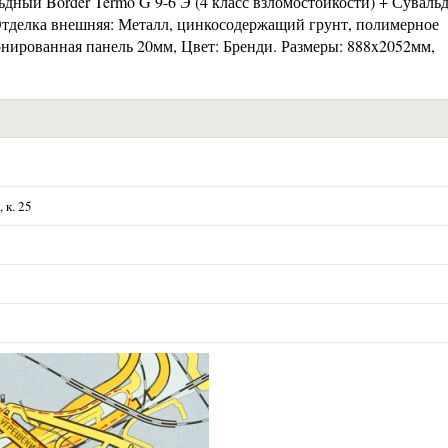
льдный Border Termo G 9-6 Э (4 класс взломостойкости) + Сувал
. Отделка внешняя: Металл, цинкосодержащий грунт, полимерное
онированная панель 20мм, Цвет: Бренди. Размеры: 888x2052мм,
 к. 25