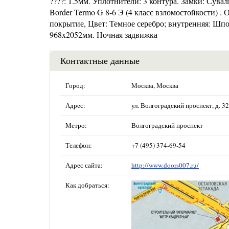
????: 1.5мм. Уплотнители: 3 контура. Замки: Сува
Border Termo G 8-6 Э (4 класс взломостойкости) 
покрытие, Цвет: Темное серебро; внутренняя: Шп
968x2052мм. Ночная задвижка
Контактные данные
Город:
Москва, Москва
Адрес:
ул. Волгоградский проспект, д. 32,
Метро:
Волгоградский проспект
Телефон:
+7 (495) 374-69-54
Адрес сайта:
http://www.doors007.ru/
Как добраться: