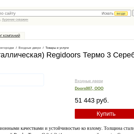
Искать
везде
р,
бурение скважин
ОГ КОМПАНИЙ
регородки
/
Входные двери
/
Товары и услуги
таллическая) Regidoors Термо 3 Сере
Входные двери
Doors007, ООО
51 443 руб.
Купить
ционными качествами и устойчивостью ко взлому. Толщина стали