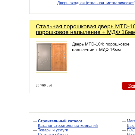
Дверь входная (стальная, металлическая
Стальная порошковая дверь MTD-10
порошковое напыление + МДФ 16м
Дверь MTD-104: порошковое
напыление + МДФ 16мм
23 760 руб
Куп
—
Строительный каталог
—
Маг
—
Каталог строительных компаний
—
Выс
—
Товары и услуги
—
ГОС
—
Статьи и обзоры
—
Нов