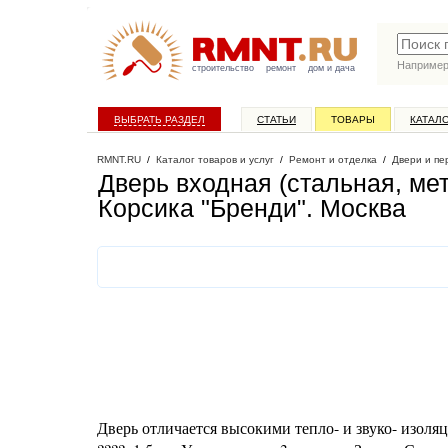
Наприме
строительство
ремонт
дом и дача
ВЫБРАТЬ РАЗДЕЛ
СТАТЬИ
ТОВАРЫ
КАТАЛ
RMNT.RU
/
Каталог товаров и услуг
/
Ремонт и отделка
/
Двери и пе
Дверь входная (стальная, ме
Корсика "Бренди"
. Москва
Дверь отличается высокими тепло- и звуко- изоля