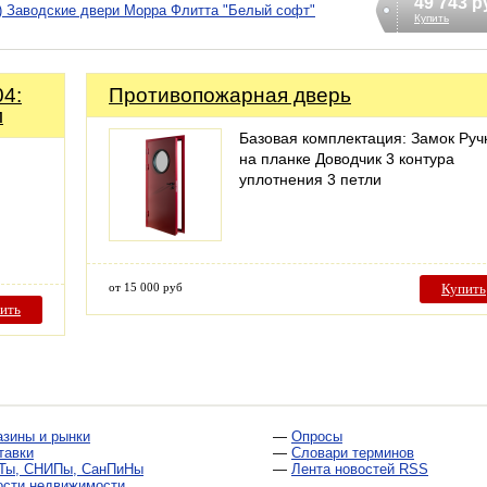
49 743 р
) Заводские двери Морра Флитта "Белый софт"
Купить
4:
Противопожарная дверь
м
Базовая комплектация: Замок Руч
на планке Доводчик 3 контура
уплотнения 3 петли
от 15 000 руб
Купить
ить
азины и рынки
—
Опросы
тавки
—
Словари терминов
Ты, СНИПы, СанПиНы
—
Лента новостей RSS
ости недвижимости