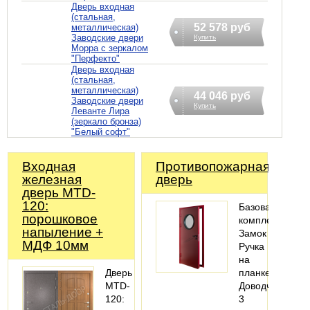
Дверь входная
(стальная,
52 578 руб
металлическая)
Заводские двери
Купить
Морра с зеркалом
"Перфекто"
Дверь входная
(стальная,
металлическая)
44 046 руб
Заводские двери
Купить
Леванте Лира
(зеркало бронза)
"Белый софт"
Входная
Противопожарная
железная
дверь
дверь MTD-
120:
Базовая
порошковое
комплектация:
напыление +
Замок
МДФ 10мм
Ручка
на
Дверь
планке
MTD-
Доводчик
120:
3