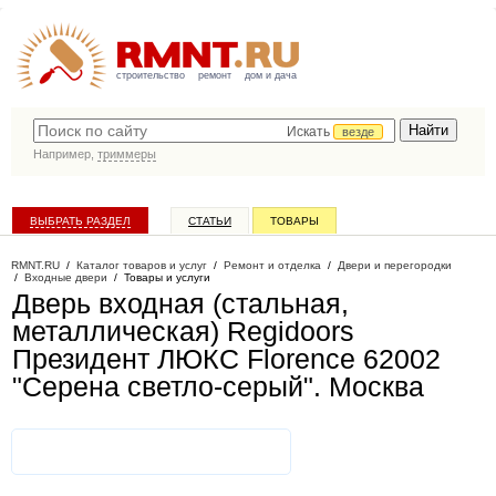
строительство
ремонт
дом и дача
Искать
везде
Например,
триммеры
ВЫБРАТЬ РАЗДЕЛ
СТАТЬИ
ТОВАРЫ
КАТАЛОГ КОМПАНИЙ
RMNT.RU
/
Каталог товаров и услуг
/
Ремонт и отделка
/
Двери и перегородки
/
Входные двери
/
Товары и услуги
Дверь входная (стальная,
металлическая) Regidoors
Президент ЛЮКС Florence 62002
"Серена светло-серый"
. Москва