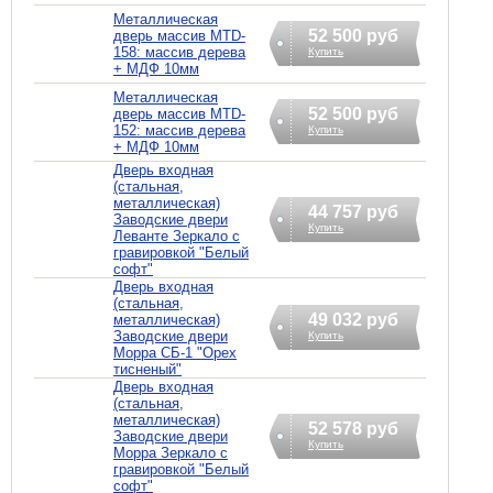
Металлическая
52 500 руб
дверь массив MTD-
158: массив дерева
Купить
+ МДФ 10мм
Металлическая
52 500 руб
дверь массив MTD-
152: массив дерева
Купить
+ МДФ 10мм
Дверь входная
(стальная,
металлическая)
44 757 руб
Заводские двери
Купить
Леванте Зеркало с
гравировкой "Белый
софт"
Дверь входная
(стальная,
49 032 руб
металлическая)
Заводские двери
Купить
Морра СБ-1 "Орех
тисненый"
Дверь входная
(стальная,
металлическая)
52 578 руб
Заводские двери
Купить
Морра Зеркало с
гравировкой "Белый
софт"