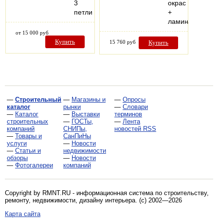
3
окрас
петли
+
ламинат
от 15 000 руб
Купить
15 760 руб
Купить
—
Строительный
—
Магазины и
—
Опросы
каталог
рынки
—
Словари
—
Каталог
—
Выставки
терминов
строительных
—
ГОСТы,
—
Лента
компаний
СНИПы,
новостей RSS
—
Товары и
СанПиНы
услуги
—
Новости
—
Статьи и
недвижимости
обзоры
—
Новости
—
Фотогалереи
компаний
Copyright by RMNT.RU - информационная система по
строительству,
ремонту, недвижимости, дизайну интерьера
. (c) 2002—2026
Карта сайта