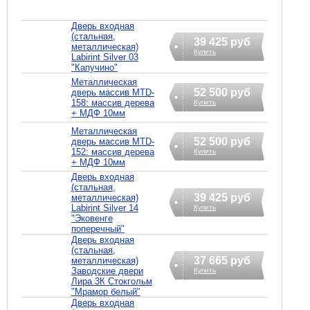
Дверь входная
(стальная,
39 425 руб
металлическая)
Купить
Labirint Silver 03
"Капучино"
Металлическая
52 500 руб
дверь массив MTD-
158: массив дерева
Купить
+ МДФ 10мм
Металлическая
52 500 руб
дверь массив MTD-
152: массив дерева
Купить
+ МДФ 10мм
Дверь входная
(стальная,
39 425 руб
металлическая)
Labirint Silver 14
Купить
"Эковенге
поперечный"
Дверь входная
(стальная,
37 665 руб
металлическая)
Заводские двери
Купить
Лира 3К Стокгольм
"Мрамор белый"
Дверь входная