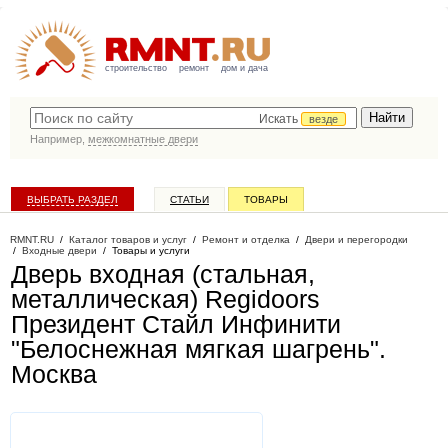
строительство
ремонт
дом и дача
Искать
везде
Например,
межкомнатные двери
ВЫБРАТЬ РАЗДЕЛ
СТАТЬИ
ТОВАРЫ
КАТАЛОГ КОМПАНИЙ
RMNT.RU
/
Каталог товаров и услуг
/
Ремонт и отделка
/
Двери и перегородки
/
Входные двери
/
Товары и услуги
Дверь входная (стальная,
металлическая) Regidoors
Президент Стайл Инфинити
"Белоснежная мягкая шагрень"
.
Москва