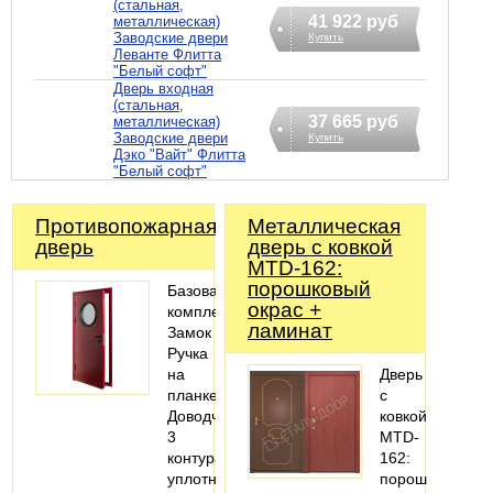
(стальная,
41 922 руб
металлическая)
Заводские двери
Купить
Леванте Флитта
"Белый софт"
Дверь входная
(стальная,
37 665 руб
металлическая)
Заводские двери
Купить
Дэко "Вайт" Флитта
"Белый софт"
Противопожарная
Металлическая
дверь
дверь с ковкой
MTD-162:
порошковый
Базовая
окрас +
комплектация:
ламинат
Замок
Ручка
на
Дверь
планке
с
Доводчик
ковкой
3
MTD-
контура
162:
уплотнения
порошковый