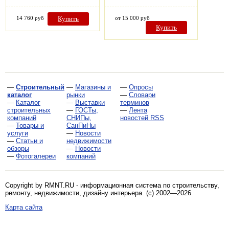
14 760 руб
Купить
от 15 000 руб
Купить
—
Строительный
—
Магазины и
—
Опросы
каталог
рынки
—
Словари
—
Каталог
—
Выставки
терминов
строительных
—
ГОСТы,
—
Лента
компаний
СНИПы,
новостей RSS
—
Товары и
СанПиНы
услуги
—
Новости
—
Статьи и
недвижимости
обзоры
—
Новости
—
Фотогалереи
компаний
Copyright by RMNT.RU - информационная система по
строительству,
ремонту, недвижимости, дизайну интерьера
. (c) 2002—2026
Карта сайта