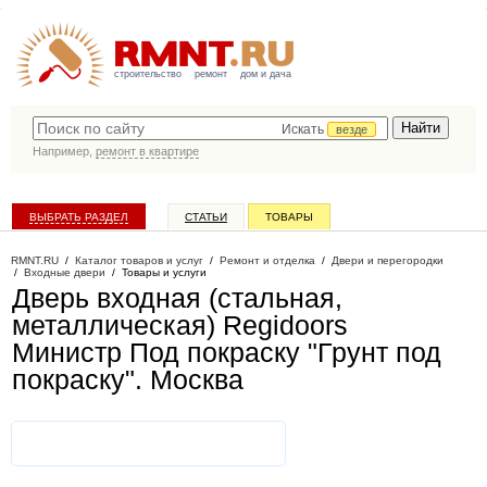
строительство
ремонт
дом и дача
Искать
везде
Например,
ремонт в квартире
ВЫБРАТЬ РАЗДЕЛ
СТАТЬИ
ТОВАРЫ
КАТАЛОГ КОМПАНИЙ
RMNT.RU
/
Каталог товаров и услуг
/
Ремонт и отделка
/
Двери и перегородки
/
Входные двери
/
Товары и услуги
Дверь входная (стальная,
металлическая) Regidoors
Министр Под покраску "Грунт под
покраску"
. Москва