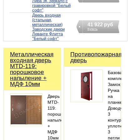
Лира 3К Зеркало с
гравировкой "Белый
софт"
Дверь входная
(стальная,
41 922 руб
металлическая)
Заводские двери
Купить
Леванте Флитта
"Белый софт"
Металлическая
Противопожарная
входная дверь
дверь
MTD-119:
порошковое
Базовая
напыление +
комплектация:
МДФ 10мм
Замок
Ручка
Дверь
на
MTD-
планке
119:
Доводчик
порошковое
3
напыление
контура
+
уплотнения
МДФ
3
10мм
петли