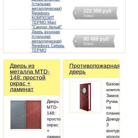
(стальная,
металлическая)
122 398 руб
Regidoors
Купить
КОМПОЗИТ
ТЕРМО Maxi
"Сандал белый"
Дверь входная
(стальная,
90 488 руб
металлическая)
Купить
Regidoors Сибирь
ТЕРМО
Дверь из
Противопожарная
металла MTD-
дверь
148: простой
окрас +
Базовая
ламинат
комплектация:
Замок
Дверь
Ручка
MTD-
на
148:
планке
простой
Доводчик
окрас
3
+
контура
ламинат
уплотнения