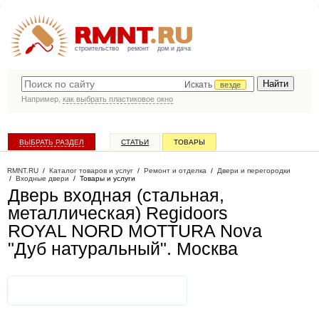
строительство
ремонт
дом и дача
Искать
везде
Например,
как выбрать пластиковое окно
ВЫБРАТЬ РАЗДЕЛ
СТАТЬИ
ТОВАРЫ
КАТАЛОГ КОМПАНИЙ
RMNT.RU
/
Каталог товаров и услуг
/
Ремонт и отделка
/
Двери и перегородки
/
Входные двери
/
Товары и услуги
Дверь входная (стальная,
металлическая) Regidoors
ROYAL NORD MOTTURA Nova
"Дуб натуральный"
. Москва