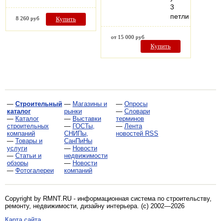
3
петли
8 260 руб
Купить
от 15 000 руб
Купить
—
Строительный
—
Магазины и
—
Опросы
каталог
рынки
—
Словари
—
Каталог
—
Выставки
терминов
строительных
—
ГОСТы,
—
Лента
компаний
СНИПы,
новостей RSS
—
Товары и
СанПиНы
услуги
—
Новости
—
Статьи и
недвижимости
обзоры
—
Новости
—
Фотогалереи
компаний
Copyright by RMNT.RU - информационная система по
строительству,
ремонту, недвижимости, дизайну интерьера
. (c) 2002—2026
Карта сайта