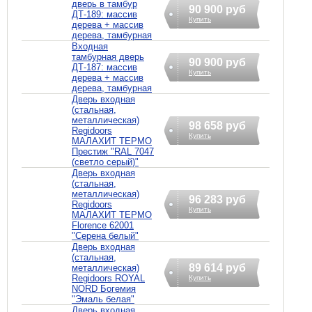
дверь в тамбур
90 900 руб
ДТ-189: массив
Купить
дерева + массив
дерева, тамбурная
Входная
тамбурная дверь
90 900 руб
ДТ-187: массив
Купить
дерева + массив
дерева, тамбурная
Дверь входная
(стальная,
металлическая)
98 658 руб
Regidoors
Купить
МАЛАХИТ ТЕРМО
Престиж "RAL 7047
(светло серый)"
Дверь входная
(стальная,
металлическая)
96 283 руб
Regidoors
Купить
МАЛАХИТ ТЕРМО
Florence 62001
"Серена белый"
Дверь входная
(стальная,
89 614 руб
металлическая)
Regidoors ROYAL
Купить
NORD Богемия
"Эмаль белая"
Дверь входная