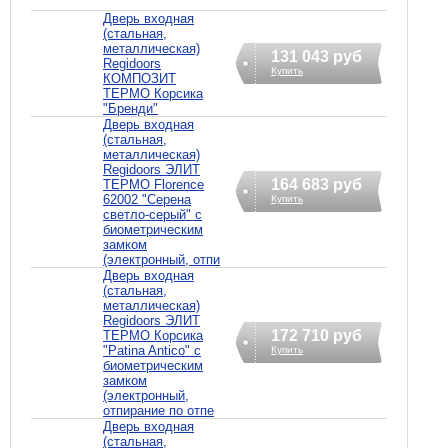
Дверь входная
(стальная,
металлическая)
131 043 руб
Regidoors
Купить
КОМПОЗИТ
ТЕРМО Корсика
"Бренди"
Дверь входная
(стальная,
металлическая)
Regidoors ЭЛИТ
164 683 руб
ТЕРМО Florence
62002 "Серена
Купить
светло-серый" с
биометрическим
замком
(электронный, отпи
Дверь входная
(стальная,
металлическая)
Regidoors ЭЛИТ
172 710 руб
ТЕРМО Корсика
"Patina Antico" с
Купить
биометрическим
замком
(электронный,
отпирание по отпе
Дверь входная
(стальная,