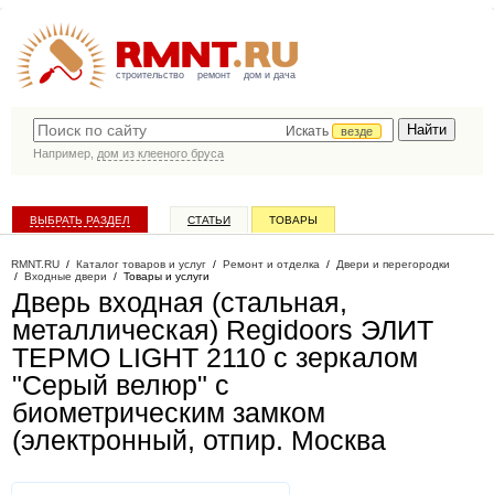
строительство
ремонт
дом и дача
Искать
везде
Например,
дом из клееного бруса
ВЫБРАТЬ РАЗДЕЛ
СТАТЬИ
ТОВАРЫ
КАТАЛОГ КОМПАНИЙ
RMNT.RU
/
Каталог товаров и услуг
/
Ремонт и отделка
/
Двери и перегородки
/
Входные двери
/
Товары и услуги
Дверь входная (стальная,
металлическая) Regidoors ЭЛИТ
ТЕРМО LIGHT 2110 с зеркалом
"Серый велюр" с
биометрическим замком
(электронный, отпир
. Москва