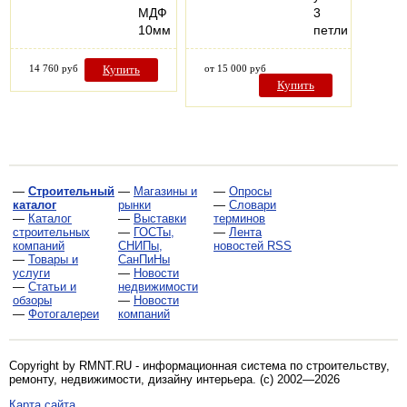
МДФ
3
10мм
петли
14 760 руб
Купить
от 15 000 руб
Купить
—
Строительный
—
Магазины и
—
Опросы
каталог
рынки
—
Словари
—
Каталог
—
Выставки
терминов
строительных
—
ГОСТы,
—
Лента
компаний
СНИПы,
новостей RSS
—
Товары и
СанПиНы
услуги
—
Новости
—
Статьи и
недвижимости
обзоры
—
Новости
—
Фотогалереи
компаний
Copyright by RMNT.RU - информационная система по
строительству,
ремонту, недвижимости, дизайну интерьера
. (c) 2002—2026
Карта сайта