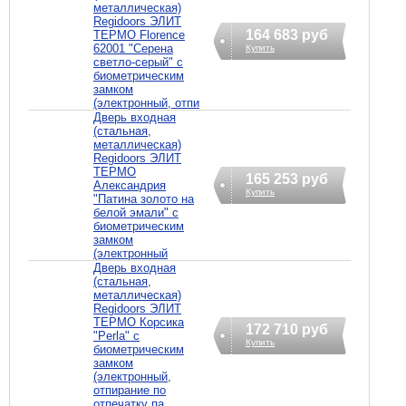
металлическая)
Regidoors ЭЛИТ
164 683 руб
ТЕРМО Florence
62001 "Серена
Купить
светло-серый" с
биометрическим
замком
(электронный, отпи
Дверь входная
(стальная,
металлическая)
Regidoors ЭЛИТ
ТЕРМО
165 253 руб
Александрия
Купить
"Патина золото на
белой эмали" с
биометрическим
замком
(электронный
Дверь входная
(стальная,
металлическая)
Regidoors ЭЛИТ
ТЕРМО Корсика
172 710 руб
"Perla" с
Купить
биометрическим
замком
(электронный,
отпирание по
отпечатку па