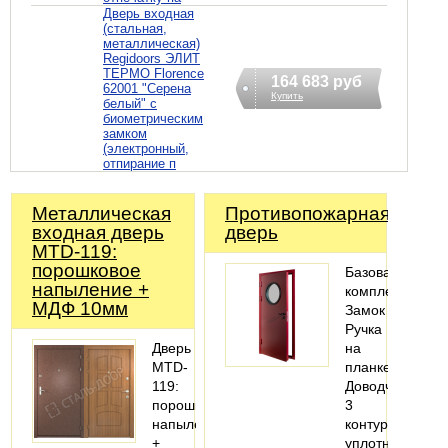
Дверь входная
(стальная,
металлическая)
Regidoors ЭЛИТ
ТЕРМО Florence
164 683 руб
62001 "Серена
Купить
белый" с
биометрическим
замком
(электронный,
отпирание п
Металлическая
Противопожарная
входная дверь
дверь
MTD-119:
порошковое
Базовая
напыление +
комплектация:
МДФ 10мм
Замок
Ручка
Дверь
на
MTD-
планке
119:
Доводчик
порошковое
3
напыление
контура
+
уплотнения