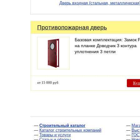
Дверь входная (стальная, металлическа
Противопожарная дверь
Базовая комплектация: Замок 
на планке Доводчик 3 контура
уплотнения 3 петли
от 15 000 руб
Куп
—
Строительный каталог
—
Маг
—
Каталог строительных компаний
—
Выс
—
Товары и услуги
—
ГОС
—
Статьи и обзоры
—
Нов