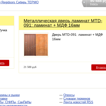
90 488 р
я) Regidoors Сибирь ТЕРМО
Купить
Металлическая дверь ламинат MTD-
091: ламинат + МДФ 16мм
Ручка
Дверь MTD-091: ламинат + МДФ
16мм
ить
21 500 руб
Купить
азины и рынки
—
Опросы
тавки
—
Словари терминов
Ты, СНИПы, СанПиНы
—
Лента новостей RSS
ости недвижимости