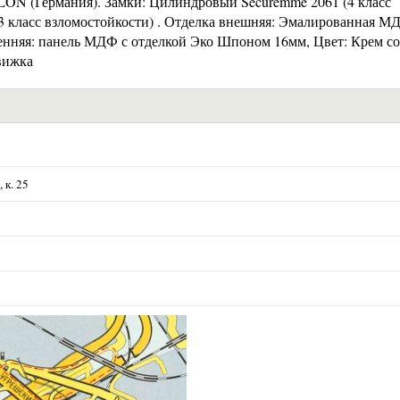
LON (Германия). Замки: Цилиндровый Securemme 2061 (4 класс
3 класс взломостойкости) . Отделка внешняя: Эмалированная М
ренняя: панель МДФ с отделкой Эко Шпоном 16мм, Цвет: Крем со
вижка
 к. 25