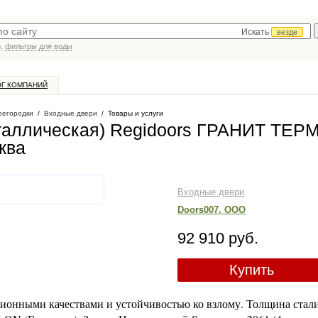
Искать
везде
р,
фильтры для воды
ОГ КОМПАНИЙ
регородки
/
Входные двери
/
Товары и услуги
еталлическая) Regidoors ГРАНИТ ТЕР
ква
Входные двери
Doors007, ООО
92 910 руб.
Купить
ционными качествами и устойчивостью ко взлому. Толщина стали