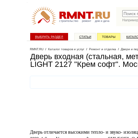
Наприме
строительство
ремонт
дом и дача
ВЫБРАТЬ РАЗДЕЛ
СТАТЬИ
ТОВАРЫ
КАТАЛ
RMNT.RU
/
Каталог товаров и услуг
/
Ремонт и отделка
/
Двери и пе
Дверь входная (стальная, м
LIGHT 2127 "Крем софт"
. Мос
Дверь отличается высокими тепло- и звуко- изоля