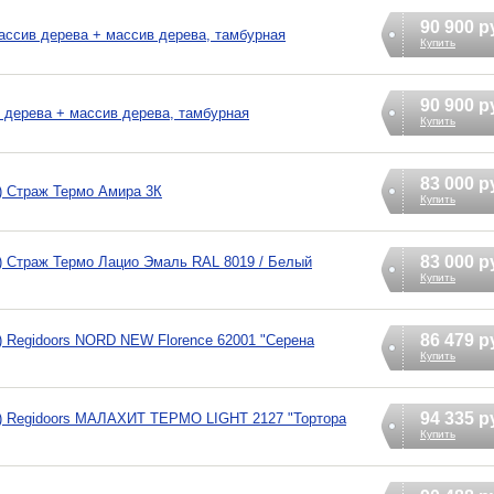
90 900 р
ассив дерева + массив дерева, тамбурная
Купить
90 900 р
 дерева + массив дерева, тамбурная
Купить
83 000 р
) Страж Термо Амира 3К
Купить
83 000 р
) Страж Термо Лацио Эмаль RAL 8019 / Белый
Купить
86 479 р
) Regidoors NORD NEW Florence 62001 "Серена
Купить
94 335 р
я) Regidoors МАЛАХИТ ТЕРМО LIGHT 2127 "Тортора
Купить