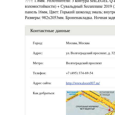
????: 1.8мм. Уплотнители: 3 контура SHLEGEL Q-
взломостойкости) + Сувальдный Securemme 2019 (
панель 16мм, Цвет: Горький шоколад эмаль; внут
Размеры: 982x2053мм. Броненакладка. Ночная зад
Контактные данные
Город:
Москва, Москва
Адрес:
ул. Волгоградский проспект, д. 32,
Метро:
Волгоградский проспект
Телефон:
+7 (495) 374-69-54
Адрес сайта:
http://www.doors007.ru/
Как добраться: