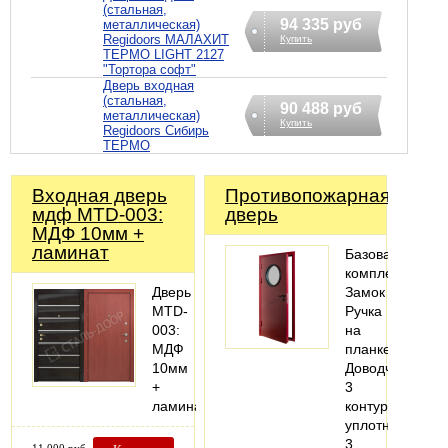
(стальная,
94 335 руб
металлическая)
Regidoors МАЛАХИТ
Купить
ТЕРМО LIGHT 2127
"Тортора софт"
Дверь входная
(стальная,
90 488 руб
металлическая)
Купить
Regidoors Сибирь
ТЕРМО
Входная дверь
Противопожарная
мдф MTD-003:
дверь
МДФ 10мм +
ламинат
Базовая
комплектация:
Дверь
Замок
MTD-
Ручка
003:
на
МДФ
планке
10мм
Доводчик
+
3
ламинат
контура
уплотнения
3
11 000 руб