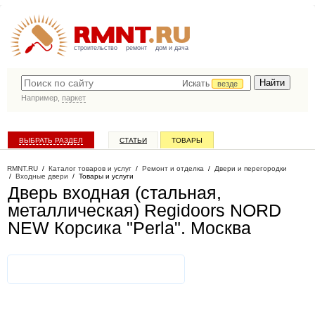
строительство
ремонт
дом и дача
Искать
везде
Например,
паркет
ВЫБРАТЬ РАЗДЕЛ
СТАТЬИ
ТОВАРЫ
КАТАЛОГ КОМПАНИЙ
RMNT.RU
/
Каталог товаров и услуг
/
Ремонт и отделка
/
Двери и перегородки
/
Входные двери
/
Товары и услуги
Дверь входная (стальная,
металлическая) Regidoors NORD
NEW Корсика "Perla"
. Москва