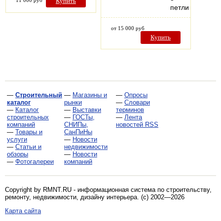
Купить
петли
от 15 000 руб
Купить
—
Строительный
—
Магазины и
—
Опросы
каталог
рынки
—
Словари
—
Каталог
—
Выставки
терминов
строительных
—
ГОСТы,
—
Лента
компаний
СНИПы,
новостей RSS
—
Товары и
СанПиНы
услуги
—
Новости
—
Статьи и
недвижимости
обзоры
—
Новости
—
Фотогалереи
компаний
Copyright by RMNT.RU - информационная система по
строительству,
ремонту, недвижимости, дизайну интерьера
. (c) 2002—2026
Карта сайта