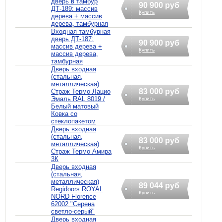
дверь в тамбур
90 900 руб
ДТ-189: массив
Купить
дерева + массив
дерева, тамбурная
Входная тамбурная
дверь ДТ-187:
90 900 руб
массив дерева +
Купить
массив дерева,
тамбурная
Дверь входная
(стальная,
металлическая)
83 000 руб
Страж Термо Лацио
Эмаль RAL 8019 /
Купить
Белый матовый
Ковка со
стеклопакетом
Дверь входная
(стальная,
83 000 руб
металлическая)
Купить
Страж Термо Амира
3К
Дверь входная
(стальная,
металлическая)
89 044 руб
Regidoors ROYAL
Купить
NORD Florence
62002 "Серена
светло-серый"
Дверь входная