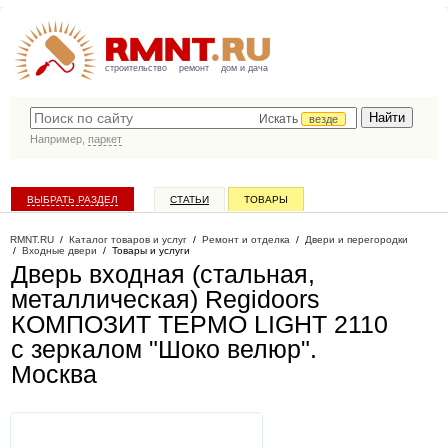
строительство
ремонт
дом и дача
Искать
везде
Например,
паркет
ВЫБРАТЬ РАЗДЕЛ
СТАТЬИ
ТОВАРЫ
КАТАЛОГ КОМПАНИЙ
RMNT.RU
/
Каталог товаров и услуг
/
Ремонт и отделка
/
Двери и перегородки
/
Входные двери
/
Товары и услуги
Дверь входная (стальная,
металлическая) Regidoors
КОМПОЗИТ ТЕРМО LIGHT 2110
с зеркалом "Шоко велюр"
.
Москва