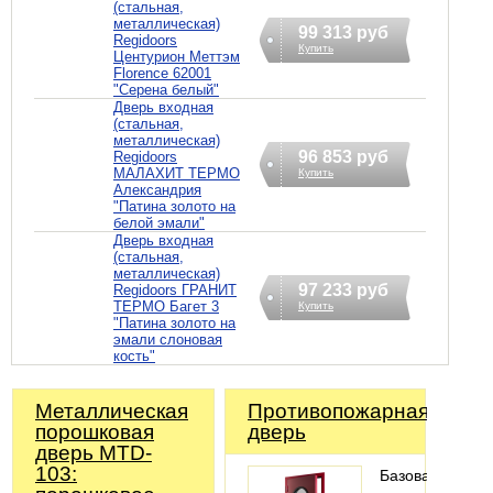
(стальная,
металлическая)
99 313 руб
Regidoors
Купить
Центурион Меттэм
Florence 62001
"Серена белый"
Дверь входная
(стальная,
металлическая)
96 853 руб
Regidoors
МАЛАХИТ ТЕРМО
Купить
Александрия
"Патина золото на
белой эмали"
Дверь входная
(стальная,
металлическая)
97 233 руб
Regidoors ГРАНИТ
ТЕРМО Багет 3
Купить
"Патина золото на
эмали слоновая
кость"
Металлическая
Противопожарная
порошковая
дверь
дверь MTD-
103:
Базовая