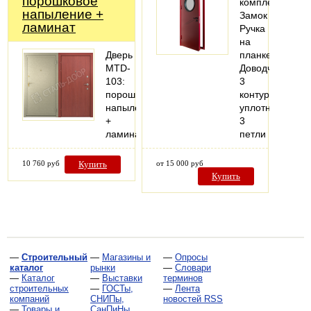
порошковое
комплектация:
напыление +
Замок
ламинат
Ручка
на
Дверь
планке
MTD-
Доводчик
103:
3
порошковое
контура
напыление
уплотнения
+
3
ламинат
петли
10 760 руб
Купить
от 15 000 руб
Купить
—
Строительный
—
Магазины и
—
Опросы
каталог
рынки
—
Словари
—
Каталог
—
Выставки
терминов
строительных
—
ГОСТы,
—
Лента
компаний
СНИПы,
новостей RSS
—
Товары и
СанПиНы