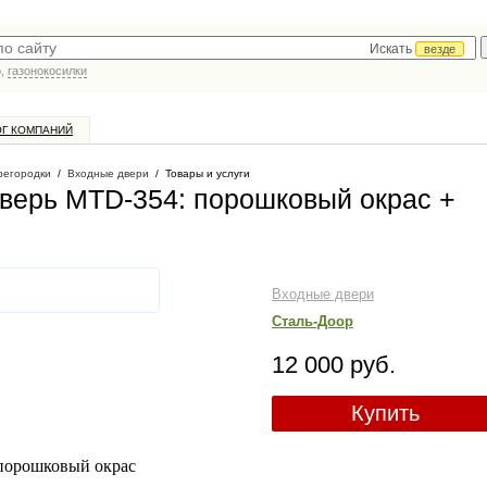
Искать
везде
р,
газонокосилки
ОГ КОМПАНИЙ
регородки
/
Входные двери
/
Товары и услуги
верь MTD-354: порошковый окрас +
Входные двери
Сталь-Доор
12 000 руб.
Купить
 порошковый окрас