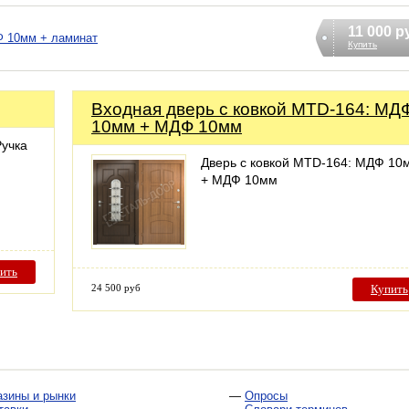
11 000 р
 10мм + ламинат
Купить
Входная дверь с ковкой MTD-164: МД
10мм + МДФ 10мм
Ручка
Дверь с ковкой MTD-164: МДФ 10
+ МДФ 10мм
ить
24 500 руб
Купить
азины и рынки
—
Опросы