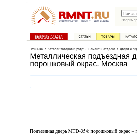
Наприме
строительство
ремонт
дом и дача
ВЫБРАТЬ РАЗДЕЛ
СТАТЬИ
ТОВАРЫ
КАТАЛ
RMNT.RU
/
Каталог товаров и услуг
/
Ремонт и отделка
/
Двери и пе
Металлическая подъездная д
порошковый окрас
. Москва
Подъездная дверь MTD-354: порошковый окрас +