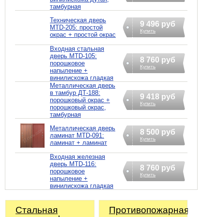
тамбурная
Техническая дверь
9 496 руб
MTD-205: простой
Купить
окрас + простой окрас
Входная стальная
дверь MTD-105:
8 760 руб
порошковое
Купить
напыление +
винилискожа гладкая
Металлическая дверь
в тамбур ДТ-188:
9 418 руб
порошковый окрас +
Купить
порошковый окрас,
тамбурная
Металлическая дверь
8 500 руб
ламинат MTD-091:
Купить
ламинат + ламинат
Входная железная
дверь MTD-116:
8 760 руб
порошковое
Купить
напыление +
винилискожа гладкая
Стальная
Противопожарная