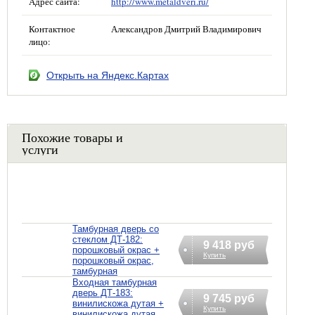
Адрес сайта:
http://www.metaldveri.ru/
Контактное
Александров Дмитрий Владимирович
лицо:
Открыть на Яндекс.Картах
Похожие товары и
услуги
Тамбурная дверь со
стеклом ДТ-182:
9 418 руб
порошковый окрас +
Купить
порошковый окрас,
тамбурная
Входная тамбурная
дверь ДТ-183:
9 745 руб
винилискожа дутая +
Купить
винилискожа дутая,