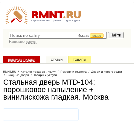
строительство
ремонт
дом и дача
Искать
везде
Например,
паркет
ВЫБРАТЬ РАЗДЕЛ
СТАТЬИ
ТОВАРЫ
КАТАЛОГ КОМПАНИЙ
RMNT.RU
/
Каталог товаров и услуг
/
Ремонт и отделка
/
Двери и перегородки
/
Входные двери
/
Товары и услуги
Стальная дверь MTD-104:
порошковое напыление +
винилискожа гладкая
. Москва