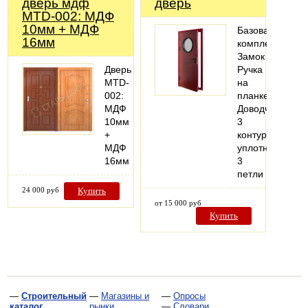
дверь мдф
дверь
MTD-002: МДФ
10мм + МДФ
Базовая
16мм
комплектация:
Замок
Дверь
Ручка
MTD-
на
002:
планке
МДФ
Доводчик
10мм
3
+
контура
МДФ
уплотнения
16мм
3
петли
24 000 руб
Купить
от 15 000 руб
Купить
—
Строительный
—
Магазины и
—
Опросы
каталог
рынки
—
Словари