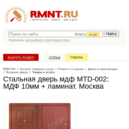
строительство
ремонт
дом и дача
Искать
везде
Например,
как выбрать пластиковое окно
ВЫБРАТЬ РАЗДЕЛ
СТАТЬИ
ТОВАРЫ
КАТАЛОГ КОМПАНИЙ
RMNT.RU
/
Каталог товаров и услуг
/
Ремонт и отделка
/
Двери и перегородки
/
Входные двери
/
Товары и услуги
Стальная дверь мдф MTD-002:
МДФ 10мм + ламинат
. Москва