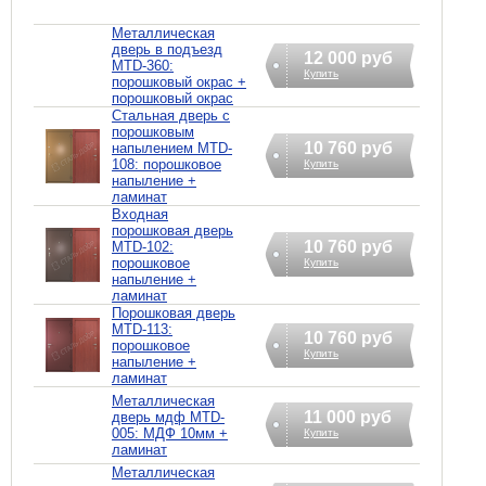
Металлическая
дверь в подъезд
12 000 руб
MTD-360:
Купить
порошковый окрас +
порошковый окрас
Стальная дверь с
порошковым
10 760 руб
напылением MTD-
108: порошковое
Купить
напыление +
ламинат
Входная
порошковая дверь
10 760 руб
MTD-102:
порошковое
Купить
напыление +
ламинат
Порошковая дверь
MTD-113:
10 760 руб
порошковое
Купить
напыление +
ламинат
Металлическая
11 000 руб
дверь мдф MTD-
005: МДФ 10мм +
Купить
ламинат
Металлическая