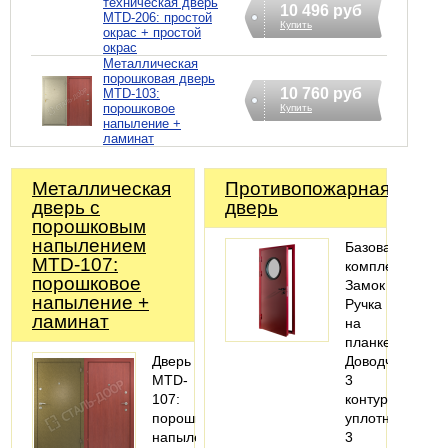
техническая дверь
10 496 руб
MTD-206: простой
Купить
окрас + простой
окрас
Металлическая
порошковая дверь
10 760 руб
MTD-103:
порошковое
Купить
напыление +
ламинат
Металлическая
Противопожарная
дверь с
дверь
порошковым
напылением
Базовая
MTD-107:
комплектация:
порошковое
Замок
напыление +
Ручка
ламинат
на
планке
Дверь
Доводчик
MTD-
3
107:
контура
порошковое
уплотнения
напыление
3