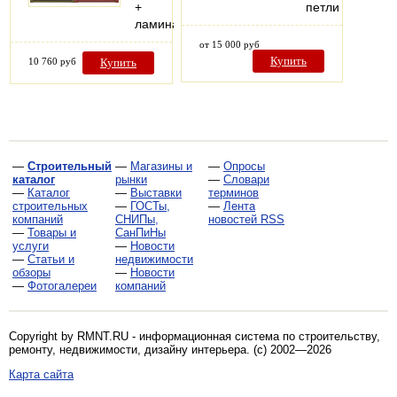
+
петли
ламинат
от 15 000 руб
Купить
10 760 руб
Купить
—
Строительный
—
Магазины и
—
Опросы
каталог
рынки
—
Словари
—
Каталог
—
Выставки
терминов
строительных
—
ГОСТы,
—
Лента
компаний
СНИПы,
новостей RSS
—
Товары и
СанПиНы
услуги
—
Новости
—
Статьи и
недвижимости
обзоры
—
Новости
—
Фотогалереи
компаний
Copyright by RMNT.RU - информационная система по
строительству,
ремонту, недвижимости, дизайну интерьера
. (c) 2002—2026
Карта сайта