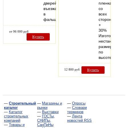
дверей,
пленка
въезжающих
со
в
всех
фальшстену..
сторон
+
30%
от 96 000 руб
Изготовление
Купить
нестандартных
размеров
по
высоте…
12 800 руб
Купить
—
Строительный
—
Магазины и
—
Опросы
каталог
рынки
—
Словари
—
Каталог
—
Выставки
терминов
строительных
—
ГОСТы,
—
Лента
компаний
СНИПы,
новостей RSS
—
Товары и
СанПиНы