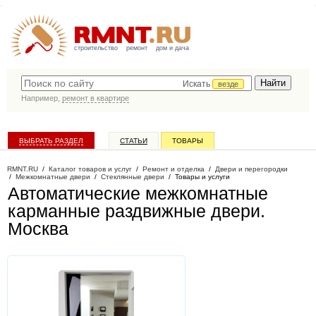
строительство
ремонт
дом и дача
Искать
везде
Например,
ремонт в квартире
ВЫБРАТЬ РАЗДЕЛ
СТАТЬИ
ТОВАРЫ
КАТАЛОГ КОМПАНИЙ
RMNT.RU
/
Каталог товаров и услуг
/
Ремонт и отделка
/
Двери и перегородки
/
Межкомнатные двери
/
Стеклянные двери
/
Товары и услуги
Автоматические межкомнатные
карманные раздвижные двери
.
Москва