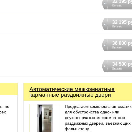
32 195 р
Купить
32 195 р
Купить
36 000 р
Купить
34 500 р
Купить
Автоматические межкомнатные
карманные раздвижные двери
., по
Предлагаем комплекты автоматик
сех
для обустройства одно- или
двухстворчатых межкомнатных
раздвижных дверей, въезжающих 
фальшстену..