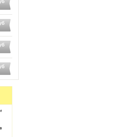
уб
уб
уб
уб
и
в