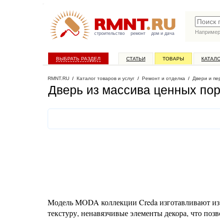
Наприме
строительство
ремонт
дом и дача
ВЫБРАТЬ РАЗДЕЛ
СТАТЬИ
ТОВАРЫ
КАТАЛ
RMNT.RU
/
Каталог товаров и услуг
/
Ремонт и отделка
/
Двери и пе
Дверь из массива ценных по
Mодель MODA коллекции Creda изготавливают из
текстуру, ненавязчивые элементы декора, что позв