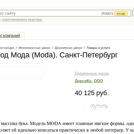
Искать
везде
р,
перепланировка квартиры
ОГ КОМПАНИЙ
регородки
/
Межкомнатные двери
/
Деревянные двери
/
Товары и услуги
род Мода (Moda)
. Санкт-Петербург
Деревянные двери
ДорсиКо, ООО
40 125 руб.
Купить
 массива бука. Модель MODA имеет плавные мягкие формы, од
оляет ей идеально вписаться практически в любой интерьер. У н