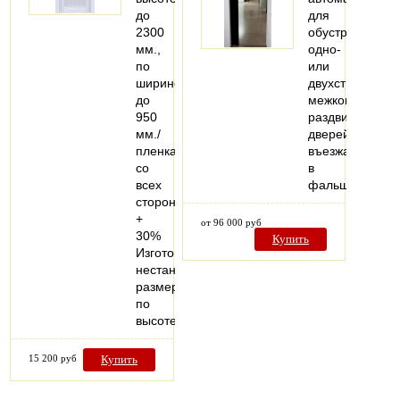
до
для
2300
обустройства
мм.,
одно-
по
или
ширине
двухстворчатых
до
межкомнатных
950
раздвижных
мм./
дверей,
пленка
въезжающих
со
в
всех
фальшстену..
сторон
+
от 96 000 руб
30%
Купить
Изготовление
нестандартных
размеров
по
высоте…
15 200 руб
Купить