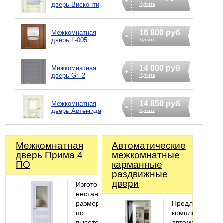
дверь Висконти
Купить
16 800 руб
Межкомнатная
дверь L-005
Купить
14 000 руб
Межкомнатная
дверь Grl 2
Купить
14 850 руб
Межкомнатная
дверь Артемида
Купить
Межкомнатная
Автоматические
дверь Прима 4
межкомнатные
ПО
карманные
раздвижные
двери
Изготовление
нестандартных
размеров
Предлагаем
по
комплекты
высоте
автоматики