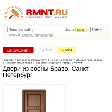
строительство
ремонт
дом и дача
Искать
везде
Например,
потолок из гипсокартона
ВЫБРАТЬ РАЗДЕЛ
СТАТЬИ
ТОВАРЫ
КАТАЛОГ КОМПАНИЙ
RMNT.RU
/
Каталог товаров и услуг
/
Ремонт и отделка
/
Двери и перегородки
/
Межкомнатные двери
/
Деревянные двери
/
Товары и услуги
Двери из сосны Браво
. Санкт-
Петербург