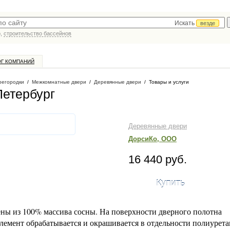
Искать
везде
р,
строительство бассейнов
ОГ КОМПАНИЙ
регородки
/
Межкомнатные двери
/
Деревянные двери
/
Товары и услуги
Петербург
Деревянные двери
ДорсиКо, ООО
16 440 руб.
Купить
ны из 100% массива сосны. На поверхности дверного полотна
лемент обрабатывается и окрашивается в отдельности полиурет