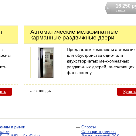
16 250 р
Купить
n
Автоматические межкомнатные
карманные раздвижные двери
из
Предлагаем комплекты автоматик
сосны
для обустройства одно- или
двухстворчатых межкомнатных
ыто-
раздвижных дверей, въезжающих 
фальшстену..
ить
от 96 000 руб
Купить
азины и рынки
—
Опросы
тавки
—
Словари терминов