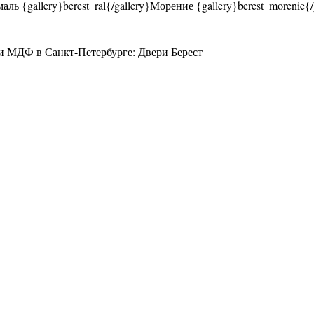
 {gallery}berest_ral{/gallery}Морение {gallery}berest_morenie{/
и МДФ в Санкт-Петербурге: Двери Берест