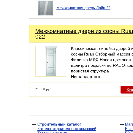
Межкомнатная дверь Лайн 22
Межкомнатные двери из сосны Rua
022
Классическая линейка дверей 
сосны Ruan Отборный массив 
Филенка МДФ Новая цветовая
палитра покраски по RAL Откр
пористая структура
Нестандартные…
21 900 руб
Куп
—
Строительный каталог
—
Маг
—
Каталог строительных компаний
—
Выс