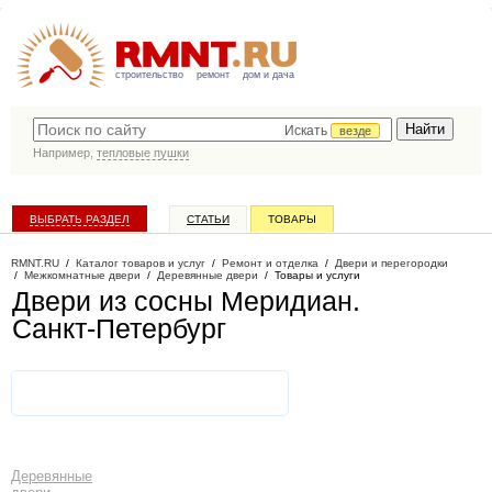
строительство
ремонт
дом и дача
Искать
везде
Например,
тепловые пушки
ВЫБРАТЬ РАЗДЕЛ
СТАТЬИ
ТОВАРЫ
КАТАЛОГ КОМПАНИЙ
RMNT.RU
/
Каталог товаров и услуг
/
Ремонт и отделка
/
Двери и перегородки
/
Межкомнатные двери
/
Деревянные двери
/
Товары и услуги
Двери из сосны Меридиан
.
Санкт-Петербург
Деревянные