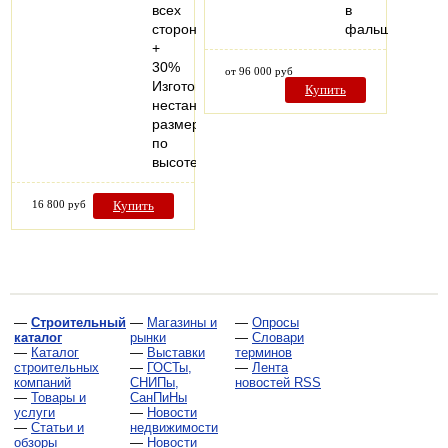
всех
в
сторон
фальшстену..
+
30%
от 96 000 руб
Изготовление
Купить
нестандартных
размеров
по
высоте…
16 800 руб
Купить
—
Строительный
—
Магазины и
—
Опросы
каталог
рынки
—
Словари
—
Каталог
—
Выставки
терминов
строительных
—
ГОСТы,
—
Лента
компаний
СНИПы,
новостей RSS
—
Товары и
СанПиНы
услуги
—
Новости
—
Статьи и
недвижимости
обзоры
—
Новости