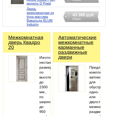
модель D Ромб
Дверь
межкомнатная из
43 380 руб
бука массива
Купить
Вивальди BLUM
Industry
Межкомнатная
Автоматические
дверь Квадро
межкомнатные
20
карманные
раздвижные
двери
Изготовление
нестандартных
размеров
Предлагаем
по
комплекты
высоте
автоматики
до
для
2300
обустройства
мм.,
одно-
по
или
ширине
двухстворчатых
до
межкомнатных
950
раздвижных