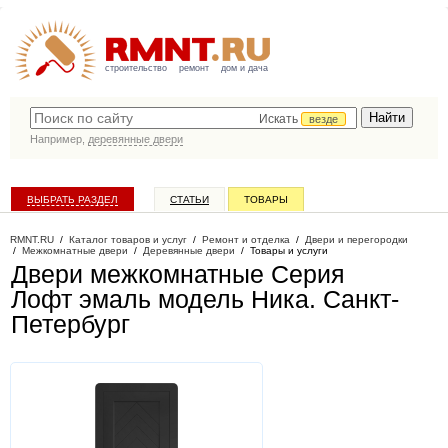
строительство
ремонт
дом и дача
Искать
везде
Например,
деревянные двери
ВЫБРАТЬ РАЗДЕЛ
СТАТЬИ
ТОВАРЫ
КАТАЛОГ КОМПАНИЙ
RMNT.RU
/
Каталог товаров и услуг
/
Ремонт и отделка
/
Двери и перегородки
/
Межкомнатные двери
/
Деревянные двери
/
Товары и услуги
Двери межкомнатные Серия
Лофт эмаль модель Ника
. Санкт-
Петербург