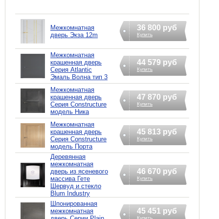
36 800 руб
Межкомнатная
дверь Экзa 12m
Купить
Межкомнатная
44 579 руб
крашенная дверь
Серия Atlantic
Купить
Эмаль Волна тип 3
Межкомнатная
47 870 руб
крашенная дверь
Серия Constructure
Купить
модель Ника
Межкомнатная
45 813 руб
крашенная дверь
Серия Constructure
Купить
модель Порта
Деревянная
межкомнатная
46 670 руб
дверь из ясеневого
массива Гете
Купить
Шервуд и стекло
Blum Industry
Шпонированная
45 451 руб
межкомнатная
дверь Серии Plain
Купить