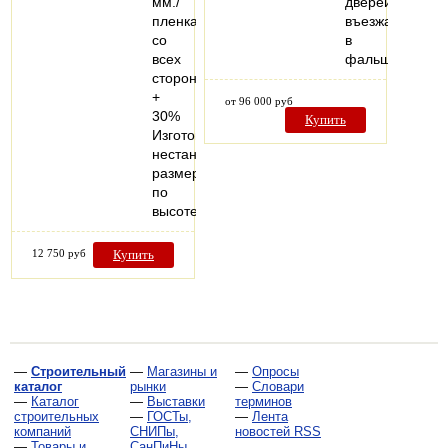
мм./
дверей,
пленка
въезжающих
со
в
всех
фальшстену..
сторон
+
от 96 000 руб
30%
Купить
Изготовление
нестандартных
размеров
по
высоте…
12 750 руб
Купить
—
Строительный
—
Магазины и
—
Опросы
каталог
рынки
—
Словари
—
Каталог
—
Выставки
терминов
строительных
—
ГОСТы,
—
Лента
компаний
СНИПы,
новостей RSS
—
Товары и
СанПиНы