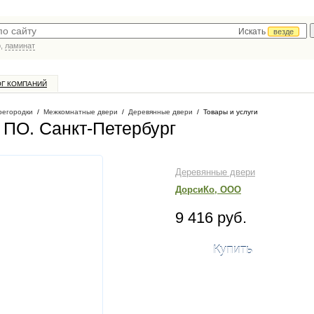
Искать
везде
р,
ламинат
ОГ КОМПАНИЙ
регородки
/
Межкомнатные двери
/
Деревянные двери
/
Товары и услуги
2 ПО
. Санкт-Петербург
Деревянные двери
ДорсиКо, ООО
9 416 руб.
Купить