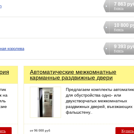
7 863 ру
h
Купить
10 800 р
Купить
9 393 ру
ная королева
Купить
рия
Автоматические межкомнатные
карманные раздвижные двери
тик
Предлагаем комплекты автоматик
к на
для обустройства одно- или
иль
двухстворчатых межкомнатных
азие
раздвижных дверей, въезжающих 
фальшстену..
ить
от 96 000 руб
Купить