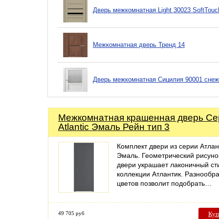
Дверь межкомнатная Light 30023 SoftTouc
Межкомнатная дверь Тренд 14
Дверь межкомнатная Сицилия 90001 снеж
Межкомнатная крашенная дверь Се
Atlantic Эмаль Рейн тип 3
Комплект двери из серии Атлан
Эмаль. Геометрический рисуно
двери украшает лаконичный ст
коллекции Атлантик. Разнообр
цветов позволит подобрать…
49 705 руб
Куп