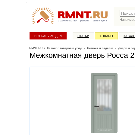
Наприме
строительство
ремонт
дом и дача
ВЫБРАТЬ РАЗДЕЛ
СТАТЬИ
ТОВАРЫ
КАТАЛ
RMNT.RU
/
Каталог товаров и услуг
/
Ремонт и отделка
/
Двери и пе
Межкомнатная дверь Росса 