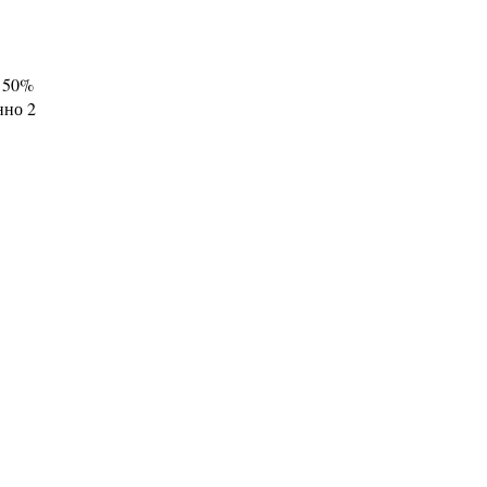
+ 50%
нно 2