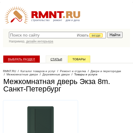
строительство
ремонт
дом и дача
Искать
везде
Например,
дизайн интерьера
ВЫБРАТЬ РАЗДЕЛ
СТАТЬИ
ТОВАРЫ
КАТАЛОГ КОМПАНИЙ
RMNT.RU
/
Каталог товаров и услуг
/
Ремонт и отделка
/
Двери и перегородки
/
Межкомнатные двери
/
Деревянные двери
/
Товары и услуги
Межкомнатная дверь Экза 8m
.
Санкт-Петербург