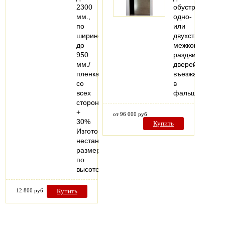
2300
обустройства
мм.,
одно-
по
или
ширине
двухстворчатых
до
межкомнатных
950
раздвижных
мм./
дверей,
пленка
въезжающих
со
в
всех
фальшстену..
сторон
+
от 96 000 руб
30%
Купить
Изготовление
нестандартных
размеров
по
высоте…
12 800 руб
Купить