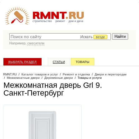
строительство
ремонт
дом и дача
Искать
везде
Например,
смесители
ВЫБРАТЬ РАЗДЕЛ
СТАТЬИ
ТОВАРЫ
КАТАЛОГ КОМПАНИЙ
RMNT.RU
/
Каталог товаров и услуг
/
Ремонт и отделка
/
Двери и перегородки
/
Межкомнатные двери
/
Деревянные двери
/
Товары и услуги
Межкомнатная дверь Grl 9
.
Санкт-Петербург