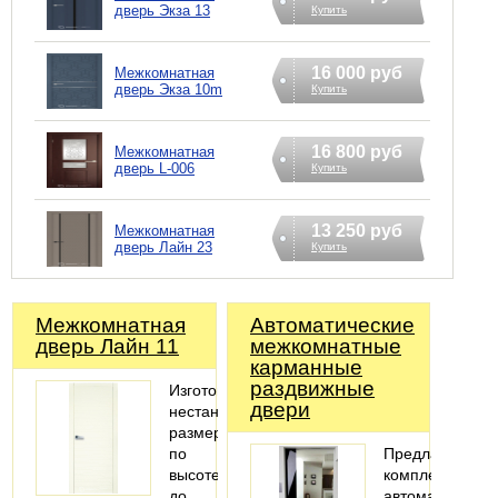
дверь Экзa 13
Купить
16 000 руб
Межкомнатная
дверь Экзa 10m
Купить
16 800 руб
Межкомнатная
дверь L-006
Купить
13 250 руб
Межкомнатная
дверь Лайн 23
Купить
Межкомнатная
Автоматические
дверь Лайн 11
межкомнатные
карманные
раздвижные
Изготовление
двери
нестандартных
размеров
по
Предлагаем
высоте
комплекты
до
автоматики