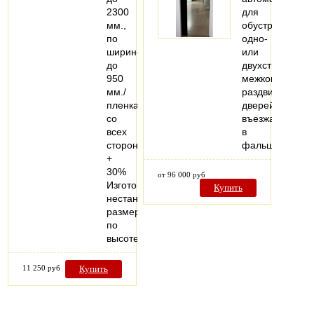
2300
для
мм.,
обустройства
по
одно-
ширине
или
до
двухстворчатых
950
межкомнатных
мм./
раздвижных
пленка
дверей,
со
въезжающих
всех
в
сторон
фальшстену..
+
30%
от 96 000 руб
Изготовление
Купить
нестандартных
размеров
по
высоте…
11 250 руб
Купить